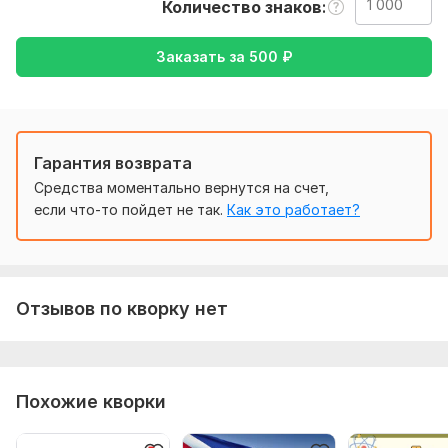
Количество знаков
доступным на двух языках!
Нужно для заказа:
Заказать за
500
₽
Чтобы выполнить ваш заказ, мне потребуется от вас
текст ( желательно в формате документа), а так же
желаемый перевод ( с русского на английский или
наоборот)
Гарантия возврата
Тематика:
Красота и мода,
Кулинария,
Спорт,
Товары и
услуги,
Средства моментально вернутся на счет,
Другое
если что-то пойдет не так.
Как это работает?
Язык перевода:
с Английского на Русский
с Русского на Английский
Объем услуги в кворке:
1 000 знаков
Отзывов по кворку нет
Похожие кворки