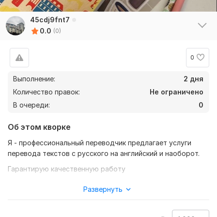
45cdj9fnt7
0.0
(0)
0
Выполнение:
2 дня
Количество правок:
Не ограничено
В очереди:
0
Об этом кворке
Я - профессиональный переводчик предлагает услуги
перевода текстов с русского на английский и наоборот.
Гарантирую качественную работу
с сохранением смысла и стиля оригинального текста.
Развернуть
Готова выполнить работу любого объема в сжатые сроки.
Обращайтесь, и я помогу вам сделать ваш текст