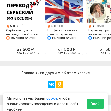
5.0
(466)
5.0
(118)
4.9
(50)
Сербский ручной
Профессиональный
Перевод с рус
перевод с сербского
ручной перевод с
на английский 
на сербский
русского на
обратно
английский
от 500
₽
от 500
₽
от 50
500
₽
за 1 000 зн.
167
₽
за 1 000 зн.
100
₽
за 
Расскажите друзьям об этом кворке
Мы используем файлы
cookie
, чтобы
анализировать посещения и делать сайт
Окей!
удобнее.