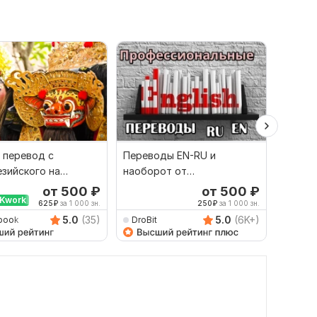
 перевод с
Переводы EN-RU и
Сдела
зийского на
наоборот от
перево
й и наоборот
профессионала
англий
от 500
₽
от 500
₽
Kwork
Выбор
625
₽
за 1 000 зн.
250
₽
за 1 000 зн.
5.0
(35)
5.0
(6K+)
book
DroBit
Dimitr