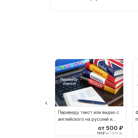
Переведу текст или видео с
Ф
английского на русский и
п
наоборот
ф
от 500
₽
100
₽
за 1 000 зн.