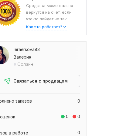
Средства моментально
вернутся на счет, если
что-то пойдет не так
Как это работает?
leraersova83
Валерия
Офлайн
Связаться с продавцом
олнено заказов
0
0
0
 оценок
0
азов в работе