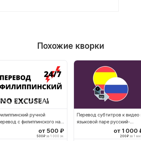
Похожие кворки
илиппинский ручной
Перевод субтитров к видео 
еревод с филиппинского на
языковой паре русский-
илиппинский
испанский
от 500
₽
от 1 000
500
₽
за 1 000 зн.
200
₽
за 1 ми