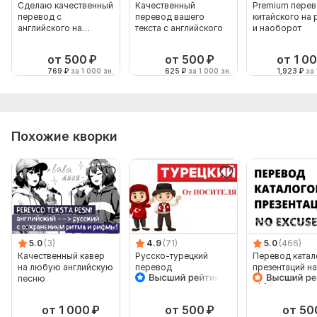
Сделаю качественный
Качественный
Premium перев
перевод с
перевод вашего
китайского на 
английского на
текста с английского
и наоборот
русский
от 500
₽
от 500
₽
от 1 0
769
₽
за 1 000 зн.
625
₽
за 1 000 зн.
1,923
₽
за 
Похожие кворки
5.0
(3)
4.9
(71)
5.0
(466)
Качественный кавер
Русско-турецкий
Перевод катал
на любую английскую
перевод
презентаций на
песню
другой язык с
сохранением
формата
от 1 000
₽
от 500
₽
от 50