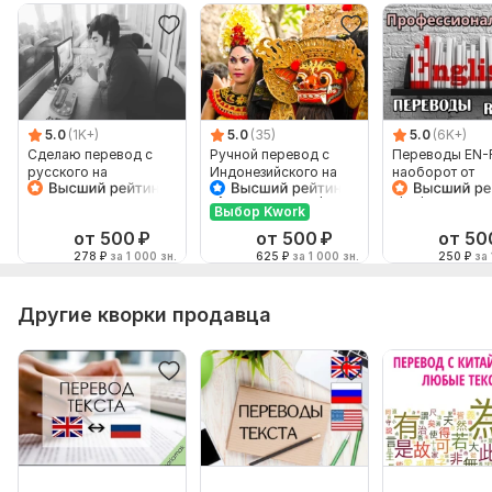
5.0
(1K+)
5.0
(35)
5.0
(6K+)
Сделаю перевод с
Ручной перевод с
Переводы EN-
русского на
Индонезийского на
наоборот от
английский и
Русский и наоборот
профессионал
наоборот
Выбор Kwork
от 500
₽
от 500
₽
от 50
278
₽
за 1 000 зн.
625
₽
за 1 000 зн.
250
₽
за 
Другие кворки продавца