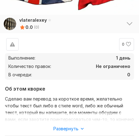
vlateralexey
0.0
(0)
0
Выполнение:
1 день
Количество правок:
Не ограничено
В очереди:
0
Об этом кворке
Сделаю вам перевод за короткое время, желательно
чтобы текст был либо в стиле word, либо же обычный
текст, который вы напишите, все моменты обсудим с
вами, если захотите поинтересоваться чем-то, то конечно
обсудим с вами
Развернуть
Нужно для заказа: