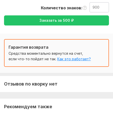
От вас нужен текст, желательно написанный жирным
Количество знаков
шрифтом, уважительное общение со мной, будем с вами
коллегами в нашем диалоге
Заказать за
500
₽
Тематика:
Красота и мода,
Отдых и развлечения,
Семья,
дети,
Финансы, банки,
Другое
Язык перевода:
с Английского на Русский
Гарантия возврата
с Русского на Английский
Средства моментально вернутся на счет,
Объем услуги в кворке:
900 знаков
если что-то пойдет не так.
Как это работает?
Отзывов по кворку нет
Рекомендуем также