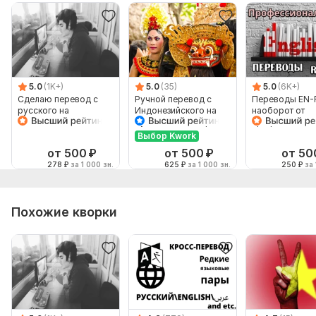
5.0
(1K+)
5.0
(35)
5.0
(6K+)
Сделаю перевод с
Ручной перевод с
Переводы EN-
русского на
Индонезийского на
наоборот от
английский и
Русский и наоборот
профессионал
наоборот
Выбор Kwork
от 500
₽
от 500
₽
от 50
278
₽
за 1 000 зн.
625
₽
за 1 000 зн.
250
₽
за 
Похожие кворки