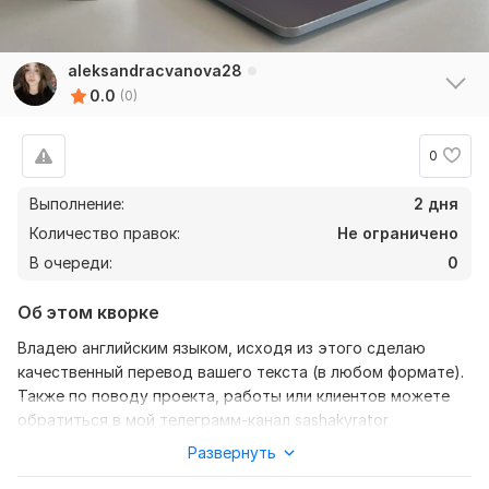
aleksandracvanova28
0.0
(0)
0
Выполнение:
2 дня
Количество правок:
Не ограничено
В очереди:
0
Об этом кворке
Владею английским языком, исходя из этого сделаю
качественный перевод вашего текста (в любом формате).
Также по поводу проекта, работы или клиентов можете
обратиться в мой телеграмм-канал sashakyrator
Развернуть
Нужно для заказа:
Ожидаю от вас текст (желательно в формате документа),