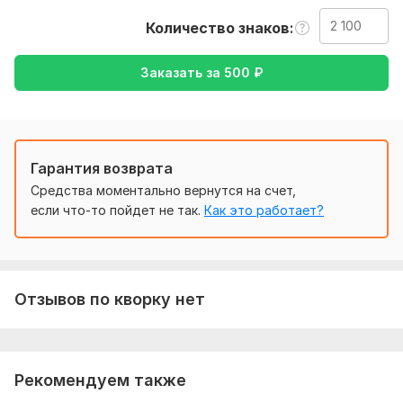
также уточнение моей работы: перевод с английского на
Количество знаков
русский или с русского на английский
Тематика:
Культура и искусство,
Отдых и развлечения,
Заказать за
500
₽
Семья, дети,
Хобби и увлечения,
Электроника, гаджеты
Язык перевода:
с Английского на Русский
с Русского на Английский
Гарантия возврата
Объем услуги в кворке:
2 100 знаков
Средства моментально вернутся на счет,
если что-то пойдет не так.
Как это работает?
Отзывов по кворку нет
Рекомендуем также