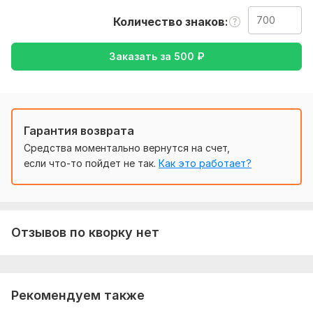
заключается в переводе данного вами текста с
Количество знаков
английского на русский и наоборот
Тематика:
Красота и мода,
Культура и искусство,
Товары
Заказать за
500
₽
и услуги,
Туризм и путешествия,
Другое
Язык перевода:
с Английского на Русский
с Русского на Английский
Гарантия возврата
Объем услуги в кворке:
700 знаков
Средства моментально вернутся на счет,
если что-то пойдет не так.
Как это работает?
Отзывов по кворку нет
Рекомендуем также