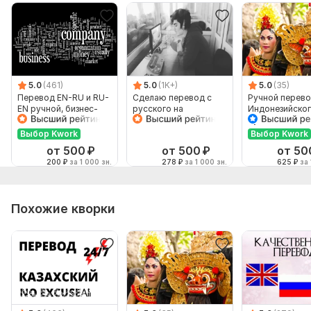
5.0
(461)
5.0
(1K+)
5.0
(35)
Перевод EN-RU и RU-
Сделаю перевод с
Ручной перево
EN ручной, бизнес-
русского на
Индонезийског
английский
английский и
Русский и нао
наоборот
Выбор Kwork
Выбор Kwork
от 500
₽
от 500
₽
от 50
200
₽
за 1 000 зн.
278
₽
за 1 000 зн.
625
₽
за 
Похожие кворки