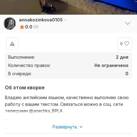
annakozinkova0105
0.0
(0)
0
Выполнение:
2 дня
Количество правок:
Не ограничено
В очереди:
0
Об этом кворке
Владею английским языком, качественно выполняю свою
работу с вашим текстом. Связаться можно в соц. сети
телеграмм @anechka_BPLA
Нужно для заказа:
Развернуть
Ожидаю от вас текст, желательно в формате докумена,
но можно и как вам удобно, напоминаю моя работа