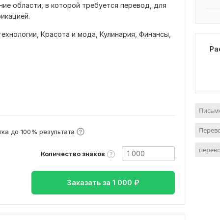
ние области, в которой требуется перевод, для
икацией.
технологии,
Красота и мода,
Кулинария,
Финансы,
Ра
в
Письме
Перево
ка до 100% результата
перево
Количество знаков
Заказать за
1 000
₽