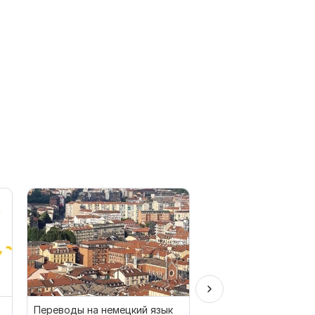
Переводы на немецкий язык
Профессиональный п