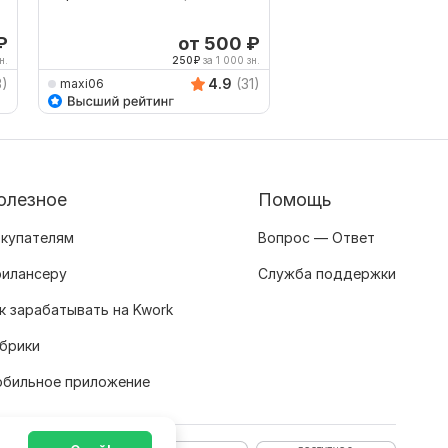
англ-ру и ру-англ
₽
от 500
₽
о
н.
250
₽
за 1 000 зн.
500
3)
4.9
(31)
maxi06
elena_kononova
олезное
Помощь
купателям
Вопрос — Ответ
илансеру
Служба поддержки
к зарабатывать на Kwork
брики
бильное приложение