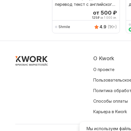
перевод текст с английского
д
на русский 4000 знаков
р
от 500
₽
я
125
₽
за 1 000 зн.
4.9
(1K+)
Shmile
О Kwork
О проекте
Пользовательское
Политика обрабо
Способы оплаты
Карьера в Kwork
Мы используем файл