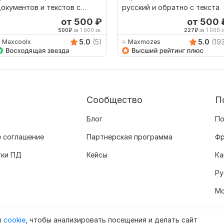
окументов и текстов с
русский и обратно с текста
усского на туркменский
от 500
₽
от 500
зык
500
₽
за 1 000 зн.
227
₽
за 1 000 з
5.0
(5)
5.0
(19
Maxcoolx
Maxmozes
Сообщество
П
Блог
По
 соглашение
Партнерская программа
Фр
тки ПД
Кейсы
Ка
Ру
Мо
ы
cookie
, чтобы анализировать посещения и делать сайт