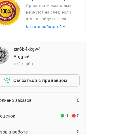
Средства моментально
вернутся на счет, если
что-то пойдет не так
Как это работает?
zm6b4xkgw4
Андрей
Офлайн
Связаться с продавцом
олнено заказов
0
0
0
 оценок
0
азов в работе