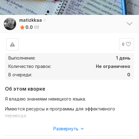
matizkkaa
0.0
(0)
0
Выполнение:
1 день
Количество правок:
Не ограничено
В очереди:
0
Об этом кворке
Я владею знаниями немецкого языка.
Имеются ресурсы и программы для эффективного
перевода.
Можете найти меня в соц. сети телеграмм @nastyhskins
Развернуть
Нужно для заказа: