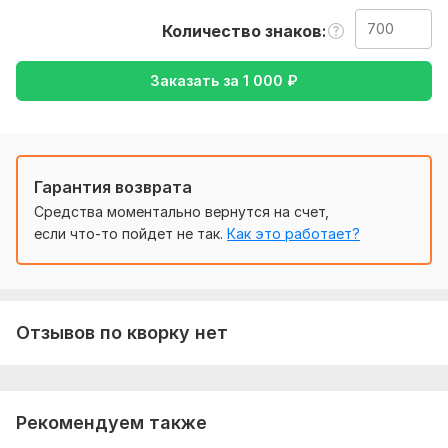
От вас требуется уточнение в моей работе с какого на
Количество знаков
какой язык перевести, и текст в формате документа
желательно.
Заказать за
1 000
₽
Тематика:
Авто и мото,
Интернет и технологии,
Красота
и мода,
Кулинария,
Культура и искусство
Язык перевода:
с Немецкого на Русский
Гарантия возврата
с Русского на Немецкий
Средства моментально вернутся на счет,
Объем услуги в кворке:
700 знаков
если что-то пойдет не так.
Как это работает?
Отзывов по кворку нет
Рекомендуем также