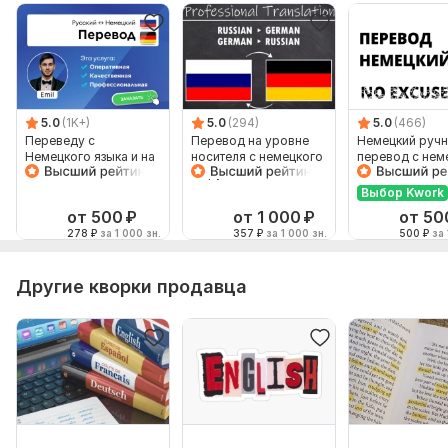
5.0
(1K+)
5.0
(294)
5.0
(466)
Переведу с
Перевод на уровне
Немецкий руч
Немецкого языка и на
носителя с немецкого
перевод с нем
Немецкий язык от
на русский язык и
на немецкий
носителя языка
наоборот
Выбор Kwork
от 500
₽
от 1 000
₽
от 50
278
₽
за 1 000 зн.
357
₽
за 1 000 зн.
500
₽
за 
Другие кворки продавца