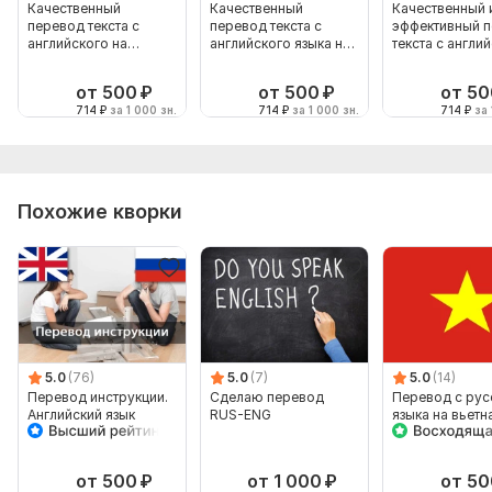
Качественный
Качественный
Качественный 
перевод текста с
перевод текста с
эффективный 
английского на
английского языка на
текста с англи
русский язык
русский
на русский
от 500
₽
от 500
₽
от 50
714
₽
за 1 000 зн.
714
₽
за 1 000 зн.
714
₽
за 
Похожие кворки
5.0
(76)
5.0
(7)
5.0
(14)
Перевод инструкции.
Сделаю перевод
Перевод с рус
Английский язык
RUS-ENG
языка на вьетн
язык
от 500
₽
от 1 000
₽
от 50