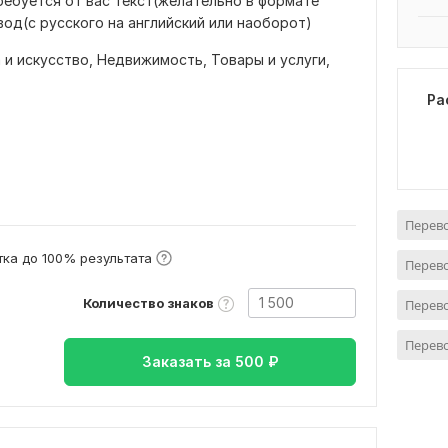
ребуется от вас текст(желательно в формате
вод(с русского на английский или наоборот)
 и искусство,
Недвижимость,
Товары и услуги,
Ра
Перево
ка до 100% результата
Перево
Количество знаков
Перево
Перево
Заказать за
500
₽