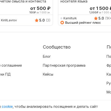
чётом смысла и контекста
носителя языка
от 500
₽
от 1 500
100
₽
за 1 000 зн.
1,000
₽
за 1 000 з
5.0
(1K
Kamilturk
5.0
(3)
KirillLavrov
Сообщество
П
Блог
По
 соглашение
Партнерская программа
Фр
тки ПД
Кейсы
Ка
Ру
Мо
ы
cookie
, чтобы анализировать посещения и делать сайт