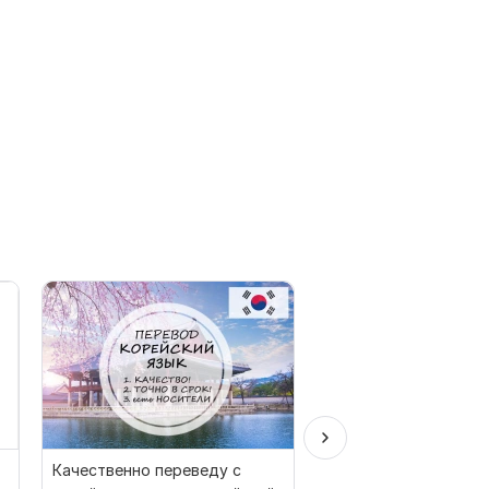
Качественно переведу с
Перевод с Турецкого