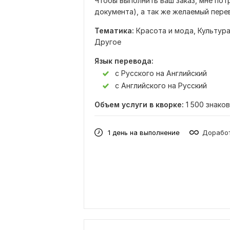
Чтобы выполнить ваш заказ, мне пот
документа), а так же желаемый пере
Тематика:
Красота и мода,
Культура
Другое
Язык перевода:
с Русского на Английский
с Английского на Русский
Объем услуги в кворке:
1 500 знаков
1 день на выполнение
Доработ