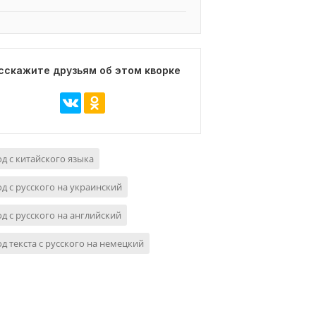
сскажите друзьям об этом кворке
д с китайского языка
д с русского на украинский
д с русского на английский
д текста с русского на немецкий