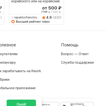
корейского или на корейский
на Турецкий язык от
языка
₽
от 500
₽
о
н.
714
₽
за 1 000 зн.
278
+)
4.9
(430)
repetitorfrenchru
Emil_imanov
олезное
Помощь
купателям
Вопрос — Ответ
илансеру
Служба поддержки
к зарабатывать на Kwork
брики
бильное приложение
Окей!