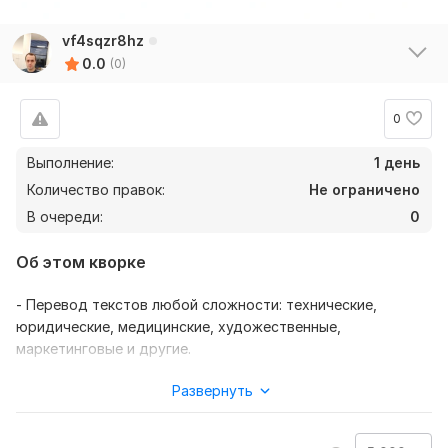
vf4sqzr8hz
0.0
(0)
0
Выполнение:
1 день
Количество правок:
Не ограничено
В очереди:
0
Об этом кворке
- Перевод текстов любой сложности: технические,
юридические, медицинские, художественные,
маркетинговые и другие.
- Адаптация текстов с учетом культурных особенностей и
Развернуть
целевой аудитории.
- Редактирование и корректура переведенных текстов.