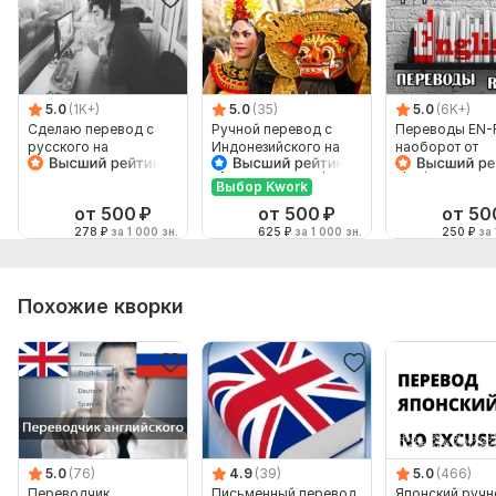
5.0
(1K+)
5.0
(35)
5.0
(6K+)
Сделаю перевод с
Ручной перевод с
Переводы EN-
русского на
Индонезийского на
наоборот от
английский и
Русский и наоборот
профессионал
наоборот
Выбор Kwork
от 500
₽
от 500
₽
от 50
278
₽
за 1 000 зн.
625
₽
за 1 000 зн.
250
₽
за 
Похожие кворки
5.0
(76)
4.9
(39)
5.0
(466)
Переводчик
Письменный перевод.
Японский ручн