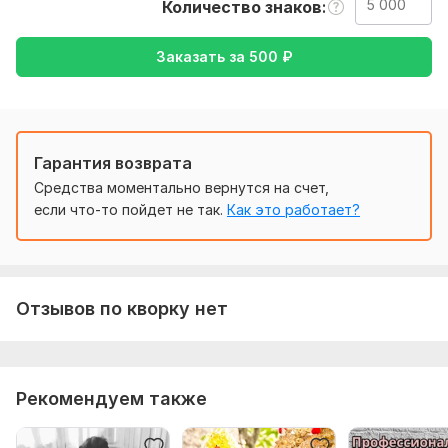
Количество знаков
- Срочные переводы с соблюдением сроков и высокого
качества.
Заказать за
500
₽
Нужно для заказа:
Перевод в любой удобной для вас форм
Если вам нужен качественный и профессиональный
перевод, я готов взяться за ваш проект! Свяжитесь со
Гарантия возврата
мной, чтобы обсудить детали и получить расчет
Средства моментально вернутся на счет,
стоимости
если что-то пойдет не так.
Как это работает?
Тематика:
Авто и мото,
Красота и мода,
Культура и
искусство,
Недвижимость,
Отдых и развлечения
Язык перевода:
Отзывов по кворку нет
с Русского на Английский
с Английского на Русский
Объем услуги в кворке:
5 000 знаков
Рекомендуем также