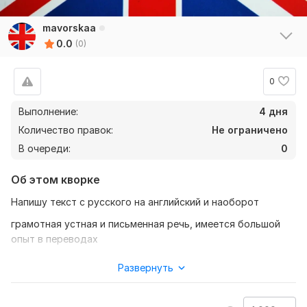
mavorskaa
0.0
(0)
0
Выполнение:
4 дня
Количество правок:
Не ограничено
В очереди:
0
Об этом кворке
Напишу текст с русского на английский и наоборот
грамотная устная и письменная речь, имеется большой
опыт в переводах
оперативно приступаю к работе! соотвествие качество и
Развернуть
цена
Нужно для заказа: