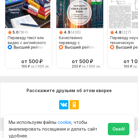
5.0
(1K+)
4.9
(430)
4.8
(227)
Переведу текст или
Качественно
Переведу науч
видео с английского
переведу с
техническую
на русский и
узбекского и на
документацию
наоборот
узбекский
английского на
русский
от 500
₽
от 500
₽
от 1 
100
₽
за 1 000 зн.
250
₽
за 1 000 зн.
100
₽
за 
Расскажите друзьям об этом кворке
Мы используем файлы
cookie
, чтобы
анализировать посещения и делать сайт
Окей!
удобнее.