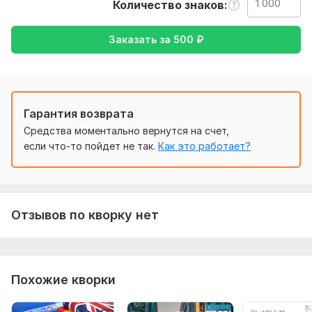
Количество знаков
Чтобы выполнить ваш заказ, мне потребуется от вас
текст (желательно в формате документа) , а так же
Заказать за
500
₽
желаемый перевод (с русского на английский или
наоборот)
Тематика:
Авто и мото,
Интернет и технологии,
Образование и наука,
Семья, дети,
Другое
Гарантия возврата
Язык перевода:
Средства моментально вернутся на счет,
с Русского на Английский
если что-то пойдет не так.
Как это работает?
с Английского на Русский
Объем услуги в кворке:
1 000 знаков
Отзывов по кворку нет
Похожие кворки