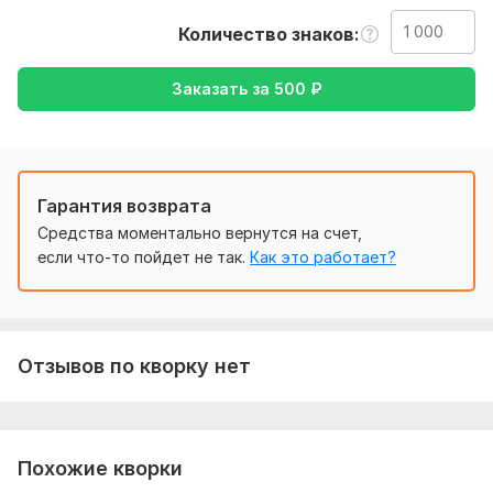
Если заинтересовало, пришлите мне в телеграмме текст в
Количество знаков
письменном формате или в виде изображения, а также не
забудьте уточнить язык, на который требуется перевод,
Заказать за
500
₽
остальное за мной
Тематика:
Культура и искусство,
Образование и наука,
Отдых и развлечения,
Спорт,
Туризм и путешествия
Язык перевода:
Гарантия возврата
с Русского на Английский
Средства моментально вернутся на счет,
с Английского на Русский
если что-то пойдет не так.
Как это работает?
Объем услуги в кворке:
1 000 знаков
Отзывов по кворку нет
Похожие кворки