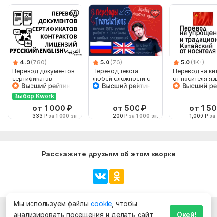
4.9
(780)
5.0
(76)
5.0
(1K+)
Перевод документов
Перевод текста
Перевод на ки
сертификатов
любой сложности с
от носителя яз
лицензий контрактов
английского и на
апостилей document
английский
Выбор Kwork
от 1 000
₽
от 500
₽
от 1 5
333
₽
за 1 000 зн.
200
₽
за 1 000 зн.
1,000
₽
за 
Расскажите друзьям об этом кворке
Мы используем файлы
cookie
, чтобы
анализировать посещения и делать сайт
Окей!