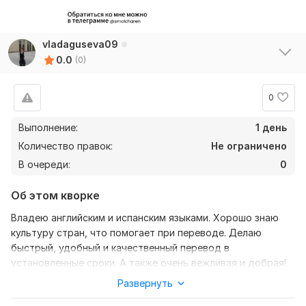
vladaguseva09
0.0
(0)
0
Выполнение:
1 день
Количество правок:
Не ограничено
В очереди:
0
Об этом кворке
Владею английским и испанским языками. Хорошо знаю
культуру стран, что помогает при переводе. Делаю
быстрый, удобный и качественный перевод в
установленные сроки. А также очень вежливая и добрая!
Связаться можно со мной в телеграмме @smolcharen
Развернуть
Нужно для заказа: