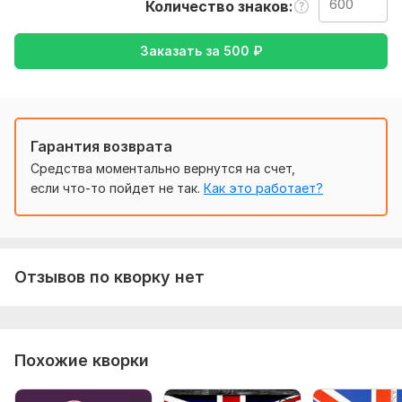
Количество знаков
Тематика:
Красота и мода,
Работа, карьера,
Спорт,
Хобби и увлечения,
Электроника, гаджеты
Заказать за
500
₽
Язык перевода:
с Английского на Русский
с Русского на Английский
Гарантия возврата
Объем услуги в кворке:
600 знаков
Средства моментально вернутся на счет,
если что-то пойдет не так.
Как это работает?
Отзывов по кворку нет
Похожие кворки