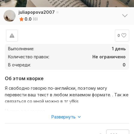
juliapopova2007
0.0
(0)
0
Выполнение:
1 день
Количество правок:
Не ограничено
В очереди:
0
Об этом кворке
Я свободно говорю по-английски, поэтому могу
перевести ваш текст в любом желаемом формате. . Так же
связаться со мной можно в тг yllkis
Нужно для заказа:
Развернуть
Ожидаю от вас текст, желательно в формате документа,
так же уточнение моей работы - перевод с английского на
русский, либо наоборот