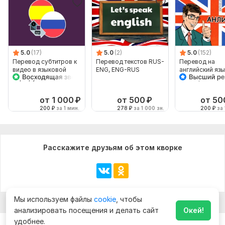
5.0
(17)
5.0
(2)
5.0
(152)
Перевод субтитров к
Перевод текстов RUS-
Перевод на
видео в языковой
ENG, ENG-RUS
английский язы
паре русский-
наоборот
испанский
от 1 000
₽
от 500
₽
от 50
200
₽
за 1 мин.
278
₽
за 1 000 зн.
200
₽
за 
Расскажите друзьям об этом кворке
Мы используем файлы
cookie
, чтобы
анализировать посещения и делать сайт
Окей!
удобнее.