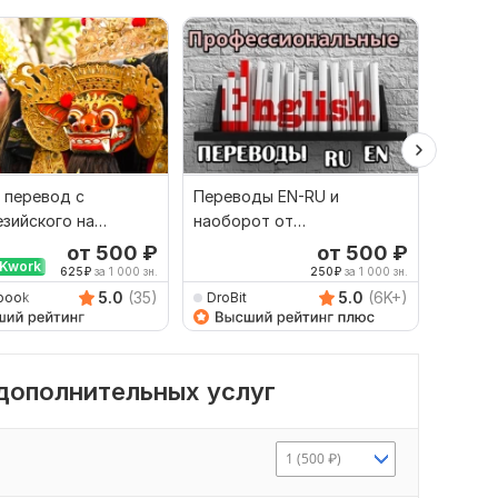
 перевод с
Переводы EN-RU и
Качест
зийского на
наоборот от
русско
й и наоборот
профессионала
язык и
от 500
₽
от 500
₽
Kwork
625
₽
за 1 000 зн.
250
₽
за 1 000 зн.
5.0
(35)
5.0
(6K+)
book
DroBit
Damet
 дополнительных услуг
1 (500 ₽)