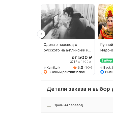
Сделаю перевод с
Ручной
русского на английский и
Индоне
наоборот
Русски
от 500
₽
Выбор 
278
₽
за 1 000 зн.
5.0
(1K+)
Kamilturk
Back_
Детали заказа и выбор
Срочный перевод