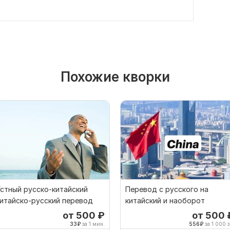
Похожие кворки
стный русско-китайский
Перевод с русского на
итайско-русский перевод
китайский и наоборот
от 500
₽
от 500
33
₽
за 1 мин.
556
₽
за 1 000 з