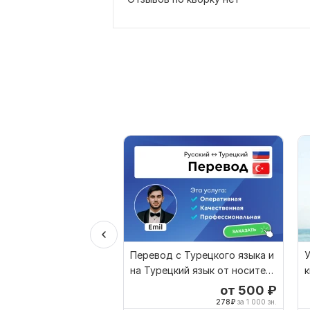
Перевод с Турецкого языка и
У
на Турецкий язык от носителя
к
языка
от 500
₽
278
₽
за 1 000 зн.