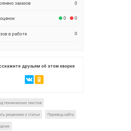
олнено заказов
0
0
0
 оценок
0
азов в работе
сскажите друзьям об этом кворке
д технических текстов
ть рецензию к статье
Перевод сайта
одчик