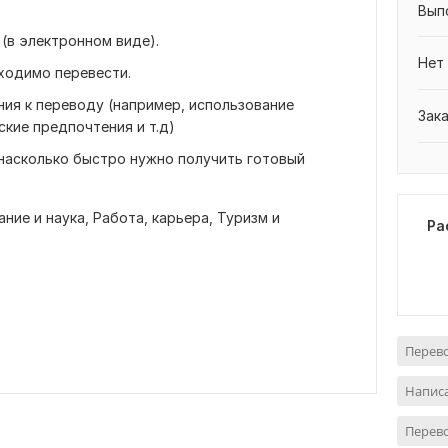
Вып
 (в электронном виде).
Нет
бходимо перевести.
ния к переводу (например, использование
Зак
кие предпочтения и т.д)
 насколько быстро нужно получить готовый
ние и наука,
Работа, карьера,
Туризм и
Ра
Перево
в
Написа
Перев