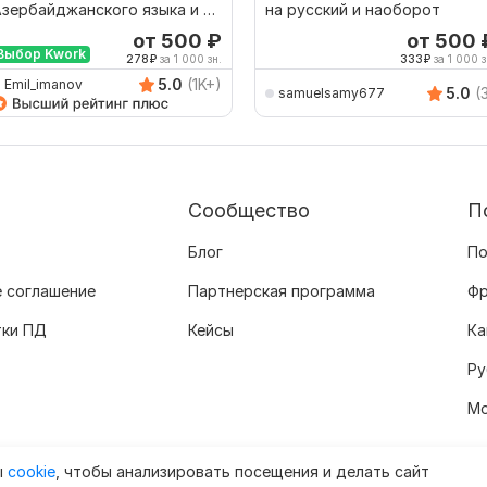
зербайджанского языка и на
на русский и наоборот
зербайджанский язык от
от 500
₽
от 500
Выбор Kwork
носителя
278
₽
за 1 000 зн.
333
₽
за 1 000 з
5.0
(1K+)
Emil_imanov
5.0
(
samuelsamy677
Сообщество
П
Блог
По
 соглашение
Партнерская программа
Фр
тки ПД
Кейсы
Ка
Ру
Мо
ы
cookie
, чтобы анализировать посещения и делать сайт