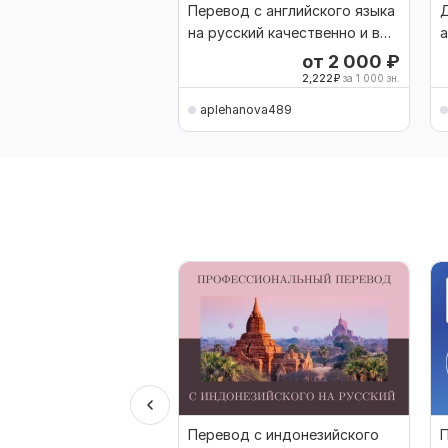
Перевод с английского языка
на русский качественно и в
а
срок
от 2 000
₽
2,222
₽
за 1 000 зн.
aplehanova489
Перевод с индонезийского