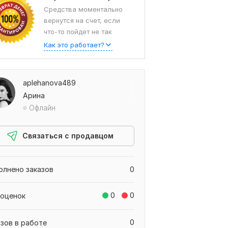
Средства моментально
вернутся на счет, если
что-то пойдет не так
Как это работает?
aplehanova489
Арина
Офлайн
Связаться с продавцом
олнено заказов
0
0
0
 оценок
0
азов в работе