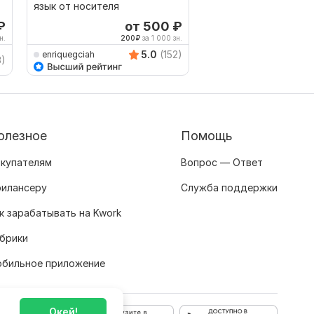
язык от носителя
с нидерландского я
₽
от 500
₽
о
н.
200
₽
за 1 000 зн.
1,000
5.0
(152)
enriquegciah
3)
nadia_de_haan
олезное
Помощь
купателям
Вопрос — Ответ
илансеру
Служба поддержки
к зарабатывать на Kwork
брики
бильное приложение
Окей!