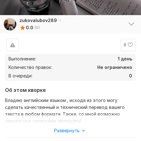
zukovalubov289
0.0
(0)
0
Выполнение:
1 день
Количество правок:
Не ограничено
В очереди:
0
Об этом кворке
Владею английским языком , исходя из этого могу
сделать качественный и технический перевод вашего
текста в любом формате. Также, со мной возможно
связаться в телеграмм (@mslyzha)
Развернуть
Нужно для заказа:
Ожидаю от вас текст, желательно в формате документа,