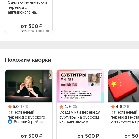
Сделаю технический
перевод с
английского на
русский
от 500
₽
625
₽
за 1 000 зн.
Похожие кворки
5.0
(176)
4.9
(35)
4.8
(21)
Качественный
Создам или переведу
Качественный
перевод с русского
субтитры на русском
перевод текста
на казахский язык и
или английском
китайского на 
наоборот
и наоборот
от 500
₽
от 500
₽
от 50