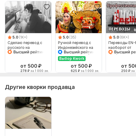
5.0
(1K+)
5.0
(35)
5.0
(6K+)
Сделаю перевод с
Ручной перевод с
Переводы EN-
русского на
Индонезийского на
наоборот от
английский и
Русский и наоборот
профессионал
наоборот
Выбор Kwork
от 500
₽
от 500
₽
от 50
278
₽
за 1 000 зн.
625
₽
за 1 000 зн.
250
₽
за 
Другие кворки продавца