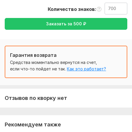
также уточнение моей работы-перевод с английского на
Количество знаков
русский , либо же с русского на английский
Тематика:
Образование и наука,
Работа, карьера,
Семья,
Заказать за
500
₽
дети,
Спорт,
Туризм и путешествия
Язык перевода:
с Русского на Английский
с Английского на Русский
Гарантия возврата
Объем услуги в кворке:
700 знаков
Средства моментально вернутся на счет,
если что-то пойдет не так.
Как это работает?
Отзывов по кворку нет
Рекомендуем также