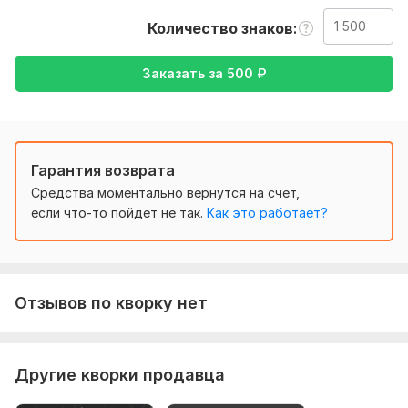
От вас требуется текст желательно в формате
документа, указать с какого языка нужен перевод и
Количество знаков
главное куда требуется перевод
Тематика:
Работа, карьера,
Спорт,
Строительство,
Заказать за
500
₽
Электроника, гаджеты,
Другое
Язык перевода:
с Английского на Русский
Гарантия возврата
Объем услуги в кворке:
1 500 знаков
Средства моментально вернутся на счет,
если что-то пойдет не так.
Как это работает?
Отзывов по кворку нет
Другие кворки продавца