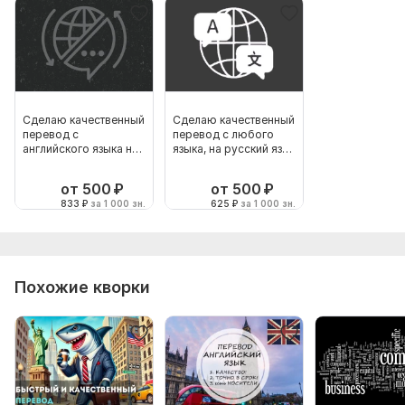
Сделаю качественный
Сделаю качественный
перевод с
перевод с любого
английского языка на
языка, на русский язык
руссский язык
и наоборот
от 500
₽
от 500
₽
833
₽
за 1 000 зн.
625
₽
за 1 000 зн.
Похожие кворки