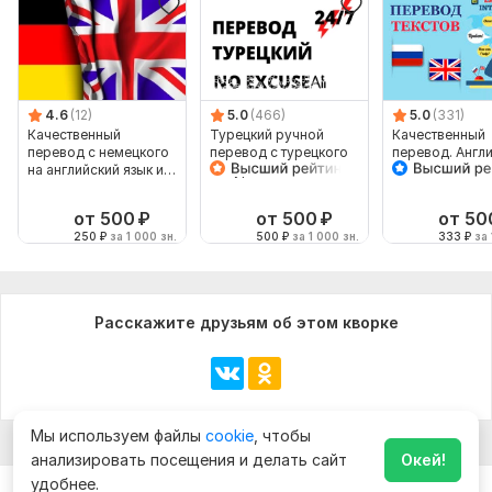
4.6
(12)
5.0
(466)
5.0
(331)
Качественный
Турецкий ручной
Качественный
перевод с немецкого
перевод с турецкого
перевод. Англ
на английский язык и
на турецкий
язык
наоборот
от 500
₽
от 500
₽
от 50
250
₽
за 1 000 зн.
500
₽
за 1 000 зн.
333
₽
за 
Расскажите друзьям об этом кворке
Мы используем файлы
cookie
, чтобы
анализировать посещения и делать сайт
Окей!
удобнее.