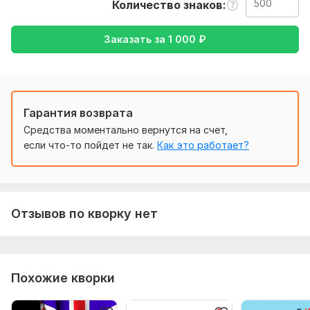
Количество знаков
Что бы выполнить ваш заказ мне потребуется от вас
текст, который нужно что бы я перевела, а так же укажите
Заказать за
1 000
₽
желаемый перевод( к примеру с русского на английский и
наоборот)
Тематика:
Авто и мото,
Красота и мода,
Кулинария,
Семья, дети,
Спорт
Гарантия возврата
Язык перевода:
Средства моментально вернутся на счет,
с Английского на Русский
если что-то пойдет не так.
Как это работает?
с Русского на Английский
Объем услуги в кворке:
500 знаков
Отзывов по кворку нет
Похожие кворки