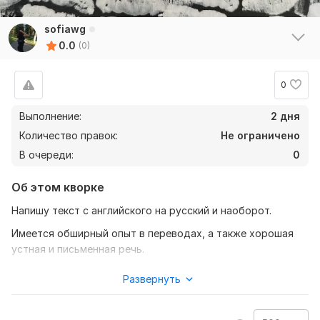
sofiawg
0.0
(0)
0
Выполнение:
2 дня
Количество правок:
Не ограничено
В очереди:
0
Об этом кворке
Напишу текст с английского на русский и наоборот.
Имеется обширный опыт в переводах, а также хорошая
устная и письменная речь.
Оперативно преступлю к работе.
Развернуть
Всегда буду рада вам помочь!
Нужно для заказа: