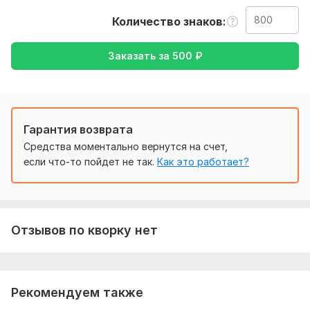
задание. А именно текст, желательно в формате
документа
Количество знаков
Тематика:
Культура и искусство,
Образование и наука,
Заказать за
500
₽
Семья, дети,
Юридическая,
Другое
Язык перевода:
с Немецкого на Русский
с Русского на Немецкий
Гарантия возврата
Объем услуги в кворке:
800 знаков
Средства моментально вернутся на счет,
если что-то пойдет не так.
Как это работает?
Отзывов по кворку нет
Рекомендуем также