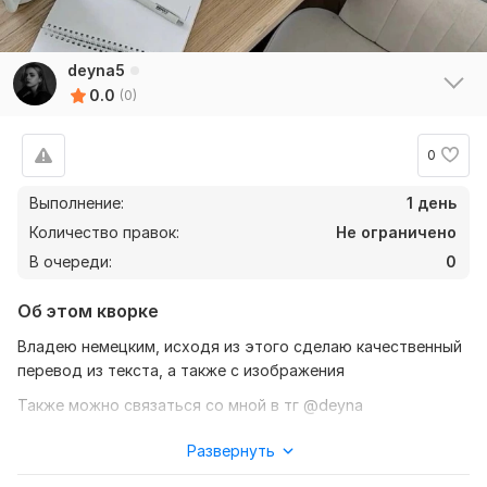
deyna5
0.0
(0)
0
Выполнение:
1 день
Количество правок:
Не ограничено
В очереди:
0
Об этом кворке
Владею немецким, исходя из этого сделаю качественный
перевод из текста, а также с изображения
Также можно связаться со мной в тг @deyna
Нужно для заказа:
Развернуть
Чтобы выполнить ваг заказ, мне потребуется от вас