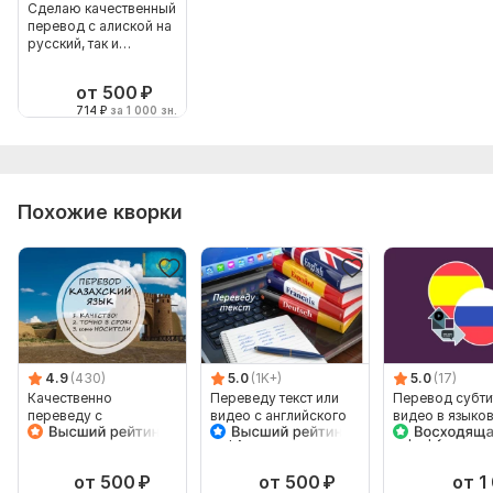
Сделаю качественный
перевод с алиской на
русский, так и
обратно
от 500
₽
714
₽
за 1 000 зн.
Похожие кворки
4.9
(430)
5.0
(1K+)
5.0
(17)
Качественно
Переведу текст или
Перевод субти
переведу с
видео с английского
видео в языко
казахского и на
на русский и
паре русский-
казахский
наоборот
испанский
от 500
₽
от 500
₽
от 1