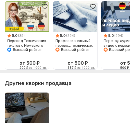
5.0
(35)
5.0
(294)
5.0
(294)
Перевод Технических
Профессиональный
Перевод аудио
текстов с Немецкого
перевод технических
видео с немец
на Русский и обратно
документов с
русский язык и
немецкого на русский
наоборот
от 500
₽
от 500
₽
от 
200
₽
за 1 000 зн.
357
₽
за 1 000 зн.
500
₽
Другие кворки продавца