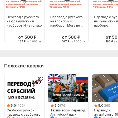
Перевод с русского
Перевод с русского
Перевод с рус
на французский и
на японский и
на чуаашский и
наоборот. И не только
наоборот. Могу не
наоборот
только японский
от 500
₽
от 500
₽
от 50
167
₽
за 1 000 зн.
167
₽
за 1 000 зн.
167
₽
за 
Похожие кворки
5.0
(466)
5.0
(76)
5.0
(98)
Сербский ручной
Технический перевод.
Перевод с
перевод с сербского
Английский язык
английского. 