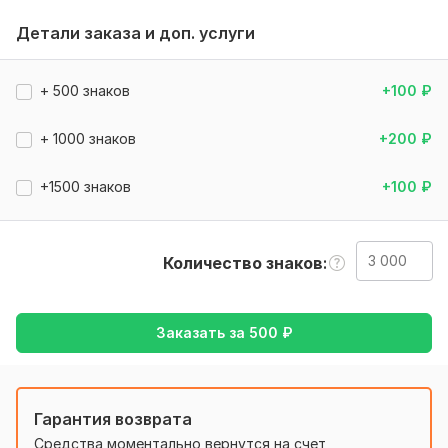
видео, и после этого яэчерез некоторое время ( не
Детали заказа и доп. услуги
долго) я отправлю вам конечнный результат перевода
Тематика:
Красота и мода,
Отдых и развлечения,
Туризм
+ 500 знаков
+100
₽
и путешествия,
Финансы, банки,
Хобби и увлечения
Язык перевода:
+ 1000 знаков
+200
₽
с Русского на Французский
с Французского на Русский
+1500 знаков
+100
₽
Объем услуги в кворке:
3 000 знаков
Количество знаков
Заказать за
500
₽
Гарантия возврата
Средства моментально вернутся на счет,