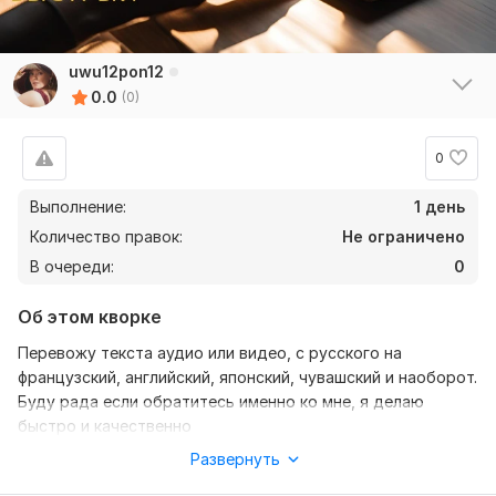
uwu12pon12
0.0
(0)
0
Выполнение:
1 день
Количество правок:
Не ограничено
В очереди:
0
Об этом кворке
Перевожу текста аудио или видео, с русского на
французский, английский, японский, чувашский и наоборот.
Буду рада если обратитесь именно ко мне, я делаю
быстро и качественно
Развернуть
Нужно для заказа:
Нужно что бы вы скинули свой текст, вото, аудио или