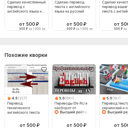
Сделаю качественный
Сделаю перевод
Сделаю качес
перевод с
текста с английского
перевод вашег
английского языка на
языка на русский
текста с англи
русский язык
языка
от 500
₽
от 500
₽
от 50
500
₽
за 1 000 зн.
500
₽
за 1 000 зн.
500
₽
за 
Похожие кворки
4.5
(327)
5.0
(6K+)
5.0
(1K+)
Перевод
Переводы EN-RU и
Перевод текст
технического
наоборот от
украинский и 
английского текста
профессионала
на любую тему
носителя
от 500
₽
от 500
₽
от 50