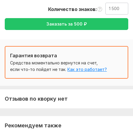
перевод с английского на русский и наоборот.
Количество знаков
Тематика:
Интернет и технологии,
Образование и наука,
Отдых и развлечения,
Туризм и путешествия,
Хобби и
Заказать за
500
₽
увлечения
Язык перевода:
с Английского на Русский
с Русского на Английский
Гарантия возврата
Объем услуги в кворке:
1 500 знаков
Средства моментально вернутся на счет,
если что-то пойдет не так.
Как это работает?
Отзывов по кворку нет
Рекомендуем также