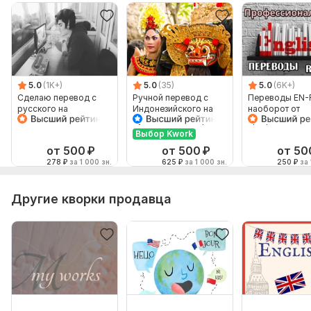
5.0
(1K+)
5.0
(35)
5.0
(6K+)
Сделаю перевод с
Ручной перевод с
Переводы EN-
русского на
Индонезийского на
наоборот от
английский и
Русский и наоборот
профессионал
наоборот
Выбор Kwork
от 500
₽
от 500
₽
от 50
278
₽
за 1 000 зн.
625
₽
за 1 000 зн.
250
₽
за 
Другие кворки продавца