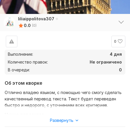
liliaippolitova307
0.0
(0)
0
Выполнение:
4 дня
Количество правок:
Не ограничено
В очереди:
0
Об этом кворке
Отлично владею языком, с помощью чего смогу сделать
качественный перевод текста. Текст будет переведен
быстро и недорого, с уточнением всех критериев.
Нужно для заказа:
Развернуть
От вас требуется лишь сам текст, желательно в виде
документа, но это не важно и принцип моей работы-