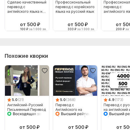
Сделаю качественный
Профессиональный
Профессионал
перевод с
перевод с корейского
перевод с
английского языка на
языка на русский язык
английского яз
русский язык
русский язык
от 500
₽
от 500
₽
от 50
100
₽
за 1 000 зн.
333
₽
за 1 000 зн.
200
₽
за 
Похожие кворки
5.0
(21)
5.0
(368)
4.9
(173)
Английский-Русский
Перевод с
Перевод с рус
Письменный Перевод
Английского на
на английский 
от
Русский и наоборот
обратно
Профессионального
Переводчика
от 500
₽
от 500
₽
от 50