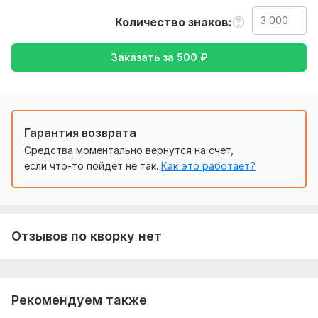
так же уточнение моей работы - перевод с английского на
русский, либо наоборот
Количество знаков
Тематика:
Авто и мото,
Кулинария,
Недвижимость,
Хобби
Заказать за
500
₽
и увлечения,
Другое
Язык перевода:
с Английского на Русский
с Русского на Английский
Гарантия возврата
Объем услуги в кворке:
3 000 знаков
Средства моментально вернутся на счет,
если что-то пойдет не так.
Как это работает?
Отзывов по кворку нет
Рекомендуем также