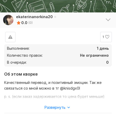
ekaterinanorkina20
0.0
(0)
1
Выполнение:
1 день
Количество правок:
Не ограничено
В очереди:
0
Об этом кворке
Качественный перевод, и позитивный эмоции. Так же
связаться со мной можно в тг @knisdgx0l
p. s. (если заказ задерживается то цена будет меньше)
Нужно для заказа:
Развернуть
Ожидаю от вас текст, желательно в формате документа,