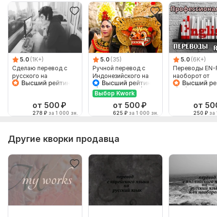
5.0
(1K+)
5.0
(35)
5.0
(6K+)
Сделаю перевод с
Ручной перевод с
Переводы EN-
русского на
Индонезийского на
наоборот от
английский и
Русский и наоборот
профессионал
наоборот
Выбор Kwork
от 500
₽
от 500
₽
от 50
278
₽
за 1 000 зн.
625
₽
за 1 000 зн.
250
₽
за 
Другие кворки продавца