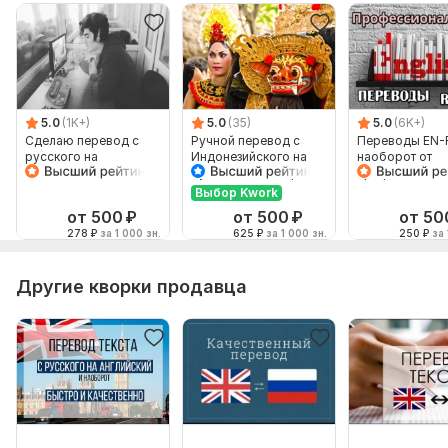
5.0
(1K+)
5.0
(35)
5.0
(6K+)
Сделаю перевод с
Ручной перевод с
Переводы EN-
русского на
Индонезийского на
наоборот от
английский и
Русский и наоборот
профессионал
наоборот
Выбор Kwork
от 500
₽
от 500
₽
от 50
278
₽
за 1 000 зн.
625
₽
за 1 000 зн.
250
₽
за 
Другие кворки продавца