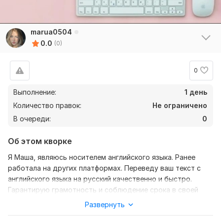
marua0504
0.0
(0)
0
Выполнение:
1 день
Количество правок:
Не ограничено
В очереди:
0
Об этом кворке
Я Маша, являюсь носителем английского языка. Ранее
работала на других платформах. Переведу ваш текст с
английского языка на русский качественно и быстро.
Гарантирую грамотность и соблюдение срока в своей
работе.
Развернуть
Оплата только после полного выполнения заказа .