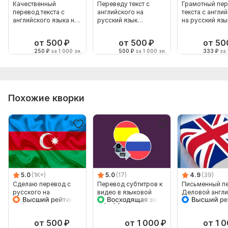
Качественный
Переведу текст с
Грамотный пе
перевод текста с
английского на
текста с англи
английского языка на
русский язык
на русский язы
русский
грамотно
наоборот
от 500
₽
от 500
₽
от 50
250
₽
за 1 000 зн.
500
₽
за 1 000 зн.
333
₽
за 
Похожие кворки
5.0
(1K+)
5.0
(17)
4.9
(39)
Сделаю перевод с
Перевод субтитров к
Письменный п
русского на
видео в языковой
Деловой англи
азербайджанский и
паре русский-
язык
наоборот
испанский
от 500
₽
от 1 000
₽
от 1 