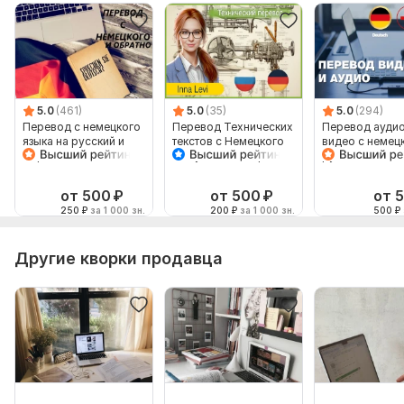
5.0
(461)
5.0
(35)
5.0
(294)
Перевод с немецкого
Перевод Технических
Перевод аудио
языка на русский и
текстов с Немецкого
видео с немец
обратно
на Русский и обратно
русский язык и
наоборот
от 500
₽
от 500
₽
от 
250
₽
за 1 000 зн.
200
₽
за 1 000 зн.
500
₽
Другие кворки продавца