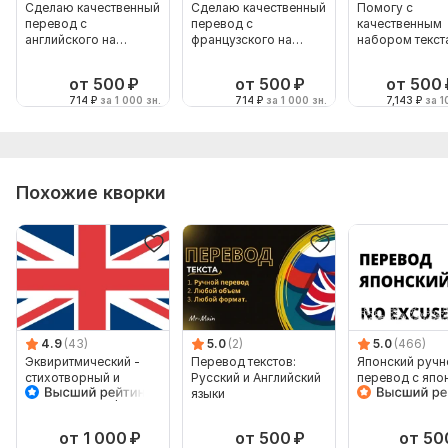
Сделаю качественный
Сделаю качественный
Помогу с
перевод с
перевод с
качественным
английского на
французского на
набором текст
русский
русский
от 500
₽
от 500
₽
от 500
714
₽
за 1 000 зн.
714
₽
за 1 000 зн.
7,143
₽
за 1
Похожие кворки
4.9
(43)
5.0
(2)
5.0
(466)
Эквиритмический -
Перевод текстов:
Японский ручн
стихотворный и
Русский и Английский
перевод с япо
поющийся - перевод
языки
на японский
песен
от 1 000
₽
от 500
₽
от 50