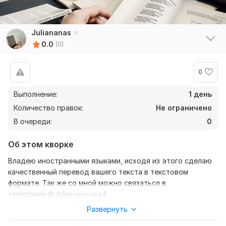
Juliananas
0.0
(0)
0
Выполнение:
1 день
Количество правок:
Не ограничено
В очереди:
0
Об этом кворке
Владею иностранными языками, исходя из этого сделаю
качественный перевод вашего текста в текстовом
формате. Так же со мной можно связаться в
телеграмм:@Juliaxaxaxaxa4
Развернуть
Нужно для заказа:
Ожидаю от вас текст, желательно в формате документа,