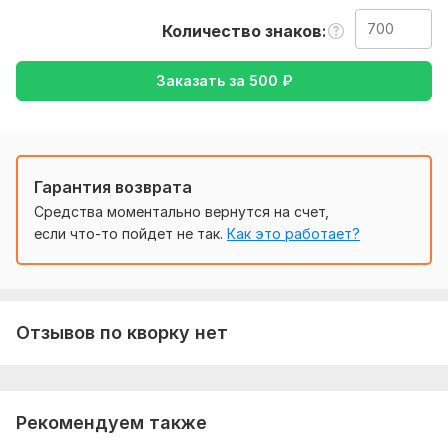
так же уточнение моей работы , перевод с иностранных
Количество знаков
языков на русский и наоборот
Тематика:
Авто и мото,
Кулинария,
Культура и искусство,
Заказать за
500
₽
Образование и наука,
Товары и услуги
Язык перевода:
с Русского на Немецкий
с Немецкого на Русский
Гарантия возврата
Объем услуги в кворке:
700 знаков
Средства моментально вернутся на счет,
если что-то пойдет не так.
Как это работает?
Отзывов по кворку нет
Рекомендуем также