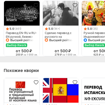
5.0
(461)
5.0
(1K+)
5.0
(35)
Перевод EN-RU и RU-
Сделаю перевод с
Ручной перево
EN ручной, бизнес-
русского на
Индонезийског
английский
английский и
Русский и нао
наоборот
Выбор Kwork
Выбор Kwork
от 500
₽
от 500
₽
от 50
200
₽
за 1 000 зн.
278
₽
за 1 000 зн.
625
₽
за 
Похожие кворки