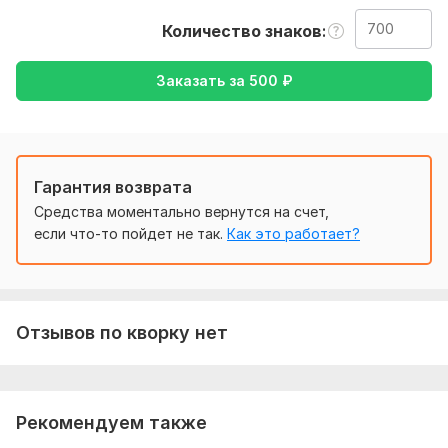
Тематика:
Образование и наука,
Отдых и развлечения,
Количество знаков
Семья, дети,
Туризм и путешествия,
Хобби и увлечения
Заказать за
500
₽
Язык перевода:
с Английского на Русский
с Русского на Английский
Объем услуги в кворке:
700 знаков
Гарантия возврата
Средства моментально вернутся на счет,
если что-то пойдет не так.
Как это работает?
Отзывов по кворку нет
Рекомендуем также