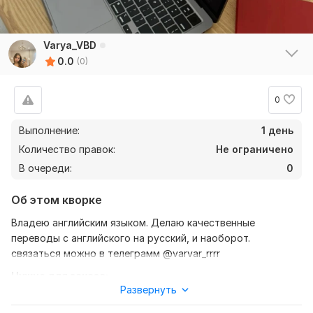
Varya_VBD
0.0
(0)
0
Выполнение:
1 день
Количество правок:
Не ограничено
В очереди:
0
Об этом кворке
Владею английским языком. Делаю качественные
переводы с английского на русский, и наоборот.
связаться можно в телеграмм @varvar_rrrr
Нужно для заказа:
Развернуть
Ожидаю от Вас файл с текстом, так же уточнение моей
задачи (перевод с английского на русский или наоборот)