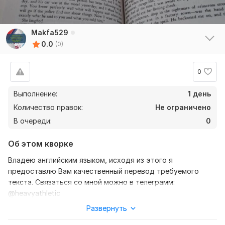
Makfa529
0.0
(0)
0
Выполнение:
1 день
Количество правок:
Не ограничено
В очереди:
0
Об этом кворке
Владею английским языком, исходя из этого я
предоставлю Вам качественный перевод требуемого
текста. Связаться со мной можно в телеграмм:
@heavyathletic
Развернуть
Нужно для заказа:
Ожидаю от Вас текст, желательно в формате документа.