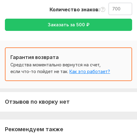
Необходимо уточнение моей работы, а именно: перевод с
Количество знаков
русского на английский или с английского на русский.
Тематика:
Авто и мото,
Красота и мода,
Кулинария,
Заказать за
500
₽
Строительство,
Юридическая
Язык перевода:
с Русского на Английский
с Английского на Русский
Гарантия возврата
Объем услуги в кворке:
700 знаков
Средства моментально вернутся на счет,
если что-то пойдет не так.
Как это работает?
Отзывов по кворку нет
Рекомендуем также