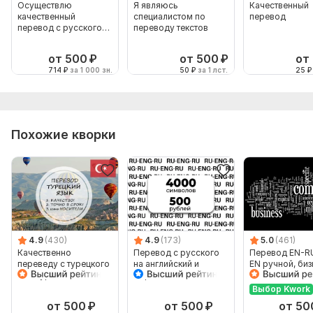
Осуществлю
Я являюсь
Качественный
качественный
специалистом по
перевод
перевод с русского
переводу текстов
на английский язык
от 500
₽
от 500
₽
от
714
₽
за 1 000 зн.
50
₽
за 1 лст.
25
₽
Похожие кворки
4.9
(430)
4.9
(173)
5.0
(461)
Качественно
Перевод с русского
Перевод EN-RU
переведу с турецкого
на английский и
EN ручной, биз
и на турецкий
обратно
английский
Выбор Kwork
от 500
₽
от 500
₽
от 50