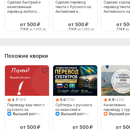
Сделаю быстрый и
Сделаю перевод
Сделаю хорош
качественный
текста с Русского на
перевод текста
перевод любого
Английский и
Английского н
текста
наоборот
русский и нао
от 500
₽
от 500
₽
от 50
714
₽
за 1 000 зн.
714
₽
за 1 000 зн.
714
₽
за 
Похожие кворки
4.7
(161)
5.0
(176)
4.9
(430)
Переведу ваш текст с
Субтитры с русского
Качественно
русского на
на казахский и
переведу с ту
английский
наоборот
и на турецкий
от 500
₽
от 500
₽
от 50