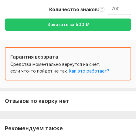
перевод с английского на русский, либо наоборот.
Количество знаков
Тематика:
Товары и услуги
Язык перевода:
Заказать за
500
₽
с Английского на Русский
с Русского на Английский
Объем услуги в кворке:
700 знаков
Гарантия возврата
Средства моментально вернутся на счет,
если что-то пойдет не так.
Как это работает?
Отзывов по кворку нет
Рекомендуем также