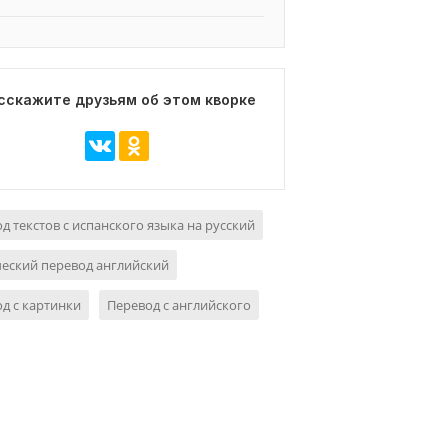
сскажите друзьям об этом кворке
д текстов с испанского языка на русский
еский перевод английский
д с картинки
Перевод с английского