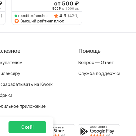
₽
от 500
₽
о
н.
500
₽
за 1 000 зн.
500
6)
4.9
(430)
repetitorfrenchru
Nivin_ProjectManager
олезное
Помощь
купателям
Вопрос — Ответ
илансеру
Служба поддержки
к зарабатывать на Kwork
брики
бильное приложение
Окей!