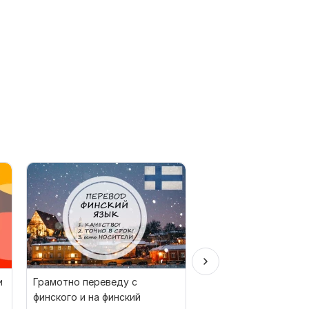
и
Грамотно переведу с
Испанский ручной п
финского и на финский
испанского на испан