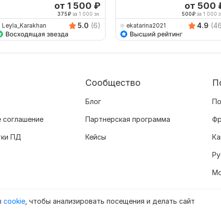
от 1 500
₽
от 500
375
₽
за 1 000 зн.
500
₽
за 1 000 з
5.0
(6)
4.9
(4
Leyla_Karakhan
ekatarina2021
Сообщество
П
Блог
По
 соглашение
Партнерская программа
Фр
тки ПД
Кейсы
Ка
Ру
Мо
ы
cookie
, чтобы анализировать посещения и делать сайт