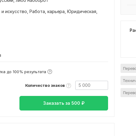
русский, либо наоборот
 и искусство,
Работа, карьера,
Юридическая,
Ра
в
Перево
ка до 100% результата
Технич
Количество знаков
Перево
Заказать за
500
₽