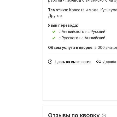
работы - перевод с английского на 
Тематика:
Красота и мода,
Культура
Другое
Язык перевода:
с Английского на Русский
с Русского на Английский
Объем услуги в кворке:
5 000 знако
1 день на выполнение
Доработ
Отзывы по кворку