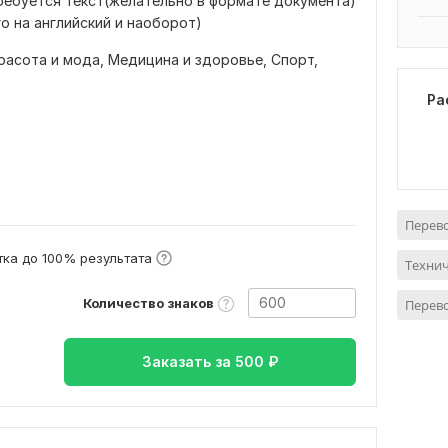
ребуется текст(желательно в формате документа)
о на английский и наоборот)
расота и мода,
Медицина и здоровье,
Спорт,
Ра
Перево
ка до 100% результата
Технич
Количество знаков
Перево
Заказать за
500
₽