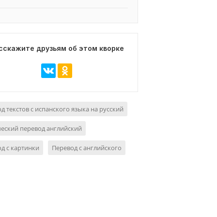
сскажите друзьям об этом кворке
д текстов с испанского языка на русский
еский перевод английский
д с картинки
Перевод с английского