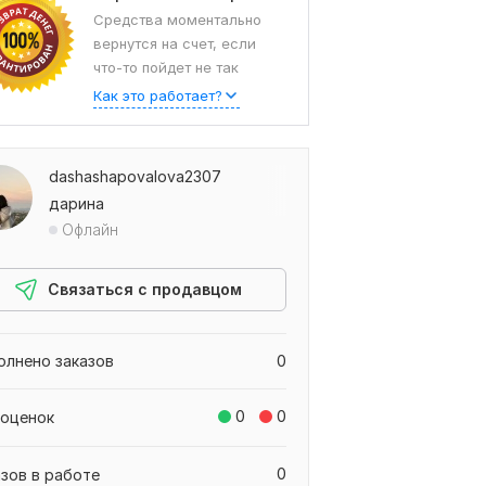
Средства моментально
вернутся на счет, если
что-то пойдет не так
Как это работает?
dashashapovalova2307
дарина
Офлайн
Связаться с продавцом
олнено заказов
0
0
0
 оценок
0
азов в работе