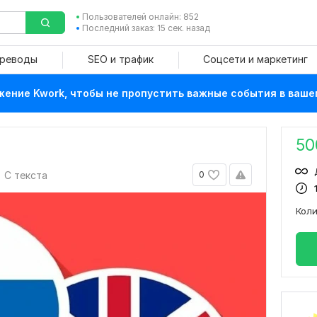
Пользователей онлайн: 852
Последний заказ: 15 сек. назад
ереводы
SEO и трафик
Соцсети и маркетинг
ение Kwork, чтобы не пропустить важные события в ваше
50
С текста
0
Кол