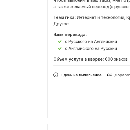
Чтобы выполнить ваш заказ, мне пот
а также желаемый перевод(с русског
Тематика:
Интернет и технологии,
К
Другое
Язык перевода:
с Русского на Английский
с Английского на Русский
Объем услуги в кворке:
600 знаков
1 день на выполнение
Доработ