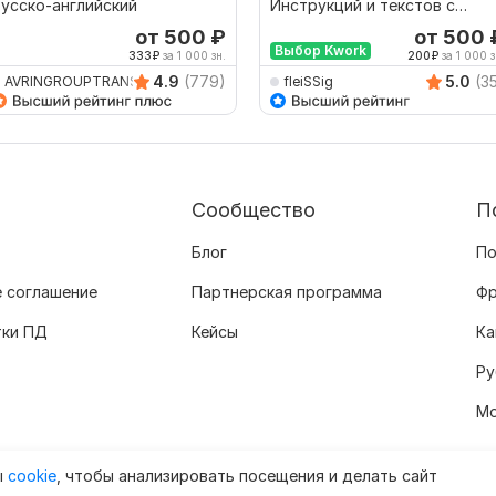
усско-английский
Инструкций и текстов с
Английского на Русский
от 500
₽
от 500
Выбор Kwork
333
₽
за 1 000 зн.
200
₽
за 1 000 з
4.9
(779)
5.0
(3
AVRINGROUPTRANSLATIO
fleiSSig
Сообщество
П
Блог
По
 соглашение
Партнерская программа
Фр
тки ПД
Кейсы
Ка
Ру
Мо
ы
cookie
, чтобы анализировать посещения и делать сайт