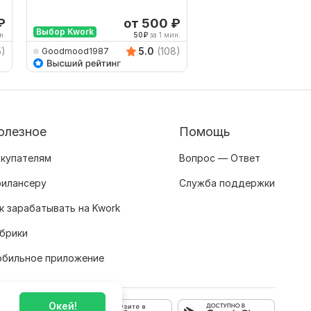
русский, с русского 
французский
₽
от 500
₽
о
Выбор Kwork
н.
50
₽
за 1 мин.
278
5)
5.0
(108)
Goodmood1987
ETVARD
олезное
Помощь
купателям
Вопрос — Ответ
илансеру
Служба поддержки
к зарабатывать на Kwork
брики
бильное приложение
Окей!