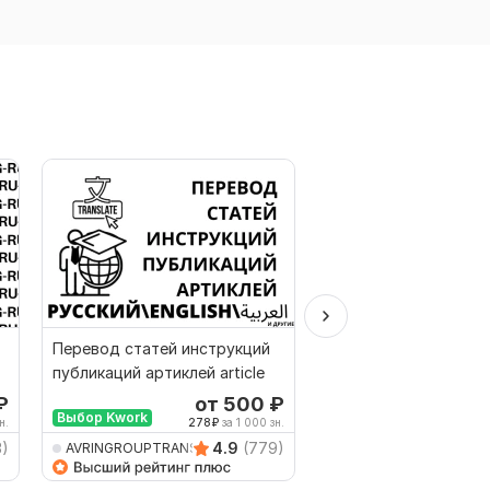
Перевод статей инструкций
Перевод с Русского
публикаций артиклей article
Английского на Туре
Турецкого
₽
от 500
₽
о
Выбор Kwork
н.
278
₽
за 1 000 зн.
333
3)
4.9
(779)
AVRINGROUPTRANSLATIO
AVRINGROUPTRANSLA