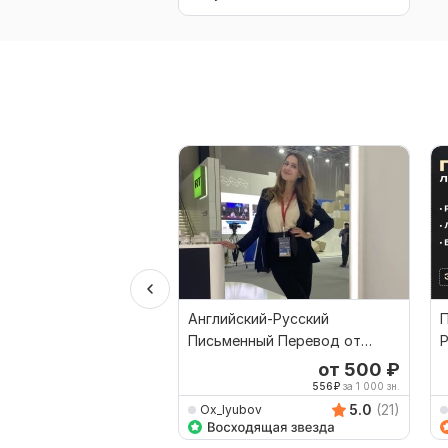
Английский-Русский
П
Письменный Перевод от
Р
Профессионального
от 500
₽
Переводчика
556
₽
за 1 000 зн.
5.0
(21)
Ox_lyubov