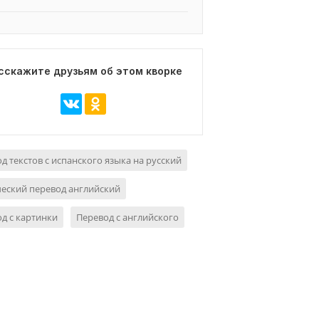
сскажите друзьям об этом кворке
д текстов с испанского языка на русский
еский перевод английский
д с картинки
Перевод с английского