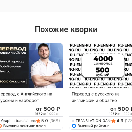
Похожие кворки
еревод с Английского на
Перевод с русского на
усский и наоборот
английский и обратно
от 500
₽
от 500
167
₽
за 1 000 зн.
125
₽
за 1 000 з
5.0
(368)
4.9
(17
Graphic_translations
TRANSLATION_GANG