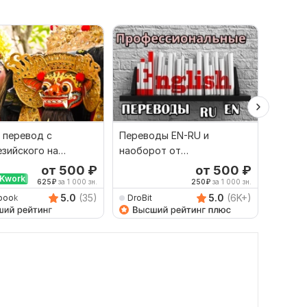
 перевод с
Переводы EN-RU и
Сдела
зийского на
наоборот от
перево
й и наоборот
профессионала
англий
от 500
₽
от 500
₽
Kwork
Выбор
625
₽
за 1 000 зн.
250
₽
за 1 000 зн.
5.0
(35)
5.0
(6K+)
book
DroBit
Dimitr