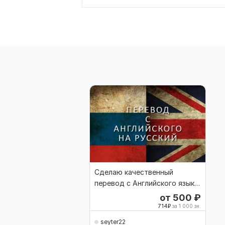
Сделаю качественный
перевод с Английского языка
на Русский язык
от 500
₽
714
₽
за 1 000 зн.
seyter22