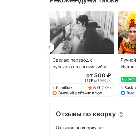
Рекомендуем также
Сделаю перевод с
Ручной
русского на английский и
Индоне
наоборот
Русски
от 500
₽
Выбор 
278
₽
за 1 000 зн.
5.0
(1K+)
Kamilturk
Back_
Отзывы по кворку
Отзывов по кворку нет