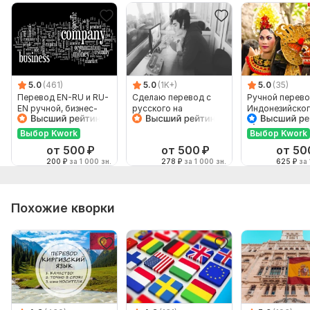
5.0
(461)
5.0
(1K+)
5.0
(35)
Перевод EN-RU и RU-
Сделаю перевод с
Ручной перево
EN ручной, бизнес-
русского на
Индонезийског
английский
английский и
Русский и нао
наоборот
Выбор Kwork
Выбор Kwork
от 500
₽
от 500
₽
от 50
200
₽
за 1 000 зн.
278
₽
за 1 000 зн.
625
₽
за 
Похожие кворки