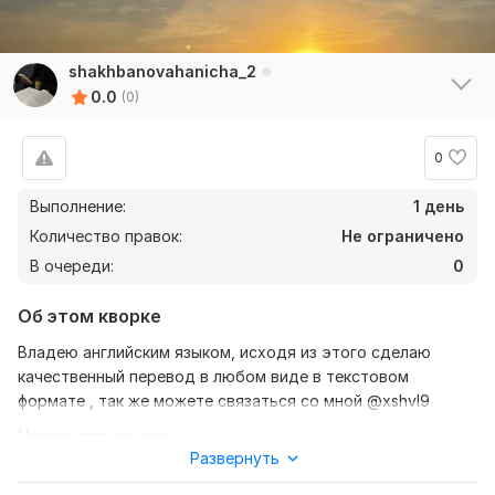
shakhbanovahanicha_2
0.0
(0)
0
Выполнение:
1 день
Количество правок:
Не ограничено
В очереди:
0
Об этом кворке
Владею английским языком, исходя из этого сделаю
качественный перевод в любом виде в текстовом
формате , так же можете связаться со мной @xshvl9
Нужно для заказа:
Развернуть
Ожидаю от вас текст , желательно в формате документа,
так же уточнение моей работы перевод с Английского на