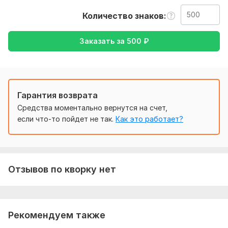
русский , так же с русского на а
Количество знаков
Тематика:
Образование и наука,
Отдых и развлечения,
Семья, дети,
Спорт,
Туризм и путешествия
Заказать за
500
₽
Язык перевода:
с Английского на Русский
с Русского на Английский
Гарантия возврата
Объем услуги в кворке:
500 знаков
Средства моментально вернутся на счет,
если что-то пойдет не так.
Как это работает?
Отзывов по кворку нет
Рекомендуем также