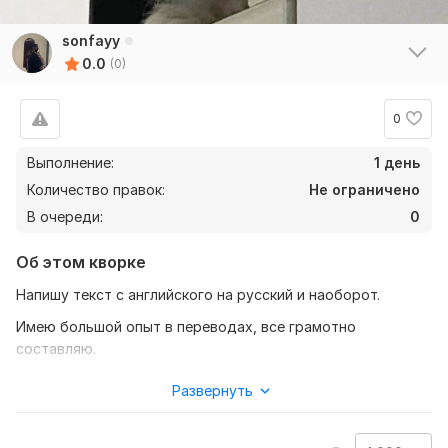
sonfayy
0.0
(0)
0
Выполнение:
1 день
Количество правок:
Не ограничено
В очереди:
0
Об этом кворке
Напишу текст с английского на русский и наоборот.
Имею большой опыт в переводах, все грамотно
составляю.
Нужно для заказа:
Развернуть
Чтобы выполнить ваш заказ, мне потребуется от вас
текст ( желательно в формате документа ), а так же