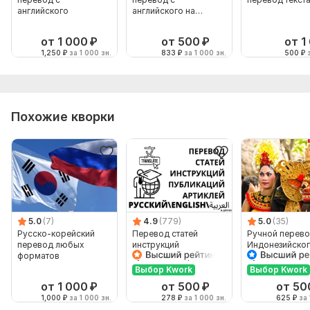
английского
английского на
русский
от 1 000
₽
от 500
₽
от 1
1,250
₽
за 1 000 зн.
833
₽
за 1 000 зн.
500
₽
з
Похожие кворки
5.0
(7)
4.9
(779)
5.0
(35)
Русско-корейский
Перевод статей
Ручной перево
перевод любых
инструкций
Индонезийског
форматов
публикаций артиклей
Русский и нао
article
Выбор Kwork
Выбор Kwork
от 1 000
₽
от 500
₽
от 50
1,000
₽
за 1 000 зн.
278
₽
за 1 000 зн.
625
₽
за 