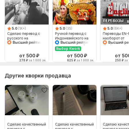
5.0
(1K+)
5.0
(35)
5.0
(6K+)
Сделаю перевод с
Ручной перевод с
Переводы EN-
русского на
Индонезийского на
наоборот от
английский и
Русский и наоборот
профессионал
наоборот
Выбор Kwork
от 500
₽
от 500
₽
от 50
278
₽
за 1 000 зн.
625
₽
за 1 000 зн.
250
₽
за 
Другие кворки продавца
Сделаю качественный
Сделаю качественный
Сделаю качес
перевод с
перевод с
перевод текст