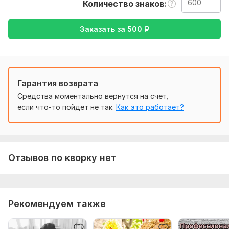
Количество знаков
перевести с русского на английский или с английского на
русский
Заказать за
500
₽
Тематика:
Красота и мода,
Медицина и здоровье,
Отдых
и развлечения,
Семья, дети,
Спорт
Язык перевода:
с Английского на Русский
Гарантия возврата
с Русского на Английский
Средства моментально вернутся на счет,
если что-то пойдет не так.
Как это работает?
Объем услуги в кворке:
600 знаков
Отзывов по кворку нет
Рекомендуем также