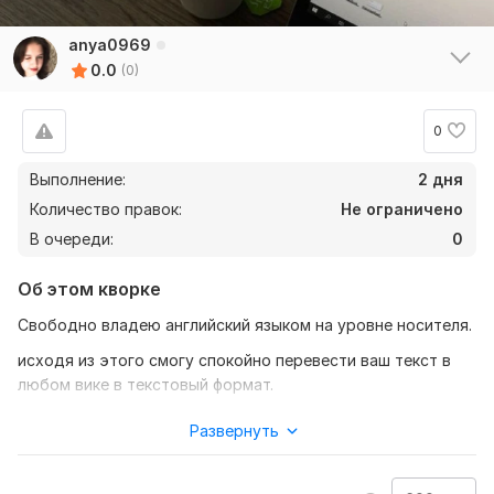
anya0969
0.0
(0)
0
Выполнение:
2 дня
Количество правок:
Не ограничено
В очереди:
0
Об этом кворке
Свободно владею английский языком на уровне носителя.
исходя из этого смогу спокойно перевести ваш текст в
любом вике в текстовый формат.
связаться со мной можно также в телеграмме: @AS1YKA
Развернуть
Нужно для заказа:
Ожидаю от вас текст, а также подробности моей работы.