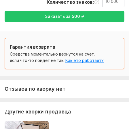
Количество знаков
Тематика:
Интернет и технологии,
Образование и наука,
Работа, карьера,
Спорт,
Электроника, гаджеты
Заказать за
500
₽
Язык перевода:
с Английского на Русский
с Русского на Английский
Гарантия возврата
Объем услуги в кворке:
10 000 знаков
Средства моментально вернутся на счет,
если что-то пойдет не так.
Как это работает?
Отзывов по кворку нет
Другие кворки продавца