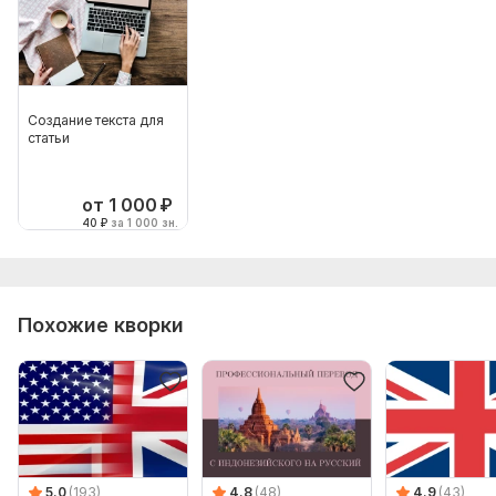
Создание текста для
статьи
от 1 000
₽
40
₽
за 1 000 зн.
Похожие кворки
5.0
(193)
4.8
(48)
4.9
(43)