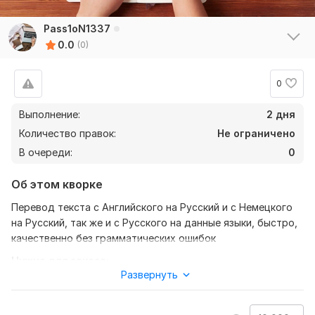
Pass1oN1337
0.0
(0)
0
Выполнение:
2 дня
Количество правок:
Не ограничено
В очереди:
0
Об этом кворке
Перевод текста с Английского на Русский и с Немецкого
на Русский, так же и с Русского на данные языки, быстро,
качественно без грамматических ошибок
Нужно для заказа:
Развернуть
От заказчика ожидаю готовый текст для перевода
(желательно без ошибок, ели есть ошибки, решим за
доплату)