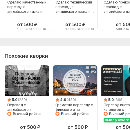
Сделаю качественный
Сделаю технический
Сделаю прекр
перевод с
перевод с
перевод с
английского языка на
английского языка на
английского яз
русский язык
русский язык
русский язык
от 500
₽
от 500
₽
от 50
1,000
₽
за 1 000 зн.
1,000
₽
за 1 000 зн.
500
₽
за 
Похожие кворки
5.0
(239)
4.9
(430)
5.0
(368)
Перевод с
Грамотно переведу с
Перевод инстр
английского и
финского и на
каталогов с
обратно 4000 знаков
финский
Английского н
Русский и нао
Выбор Kwork
от 500
₽
от 500
₽
от 50