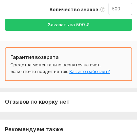
Тематика:
Недвижимость,
Образование и наука,
Отдых и
Количество знаков
развлечения,
Строительство,
Товары и услуги
Заказать за
500
₽
Язык перевода:
с Английского на Русский
с Русского на Английский
Объем услуги в кворке:
500 знаков
Гарантия возврата
Средства моментально вернутся на счет,
если что-то пойдет не так.
Как это работает?
Отзывов по кворку нет
Рекомендуем также