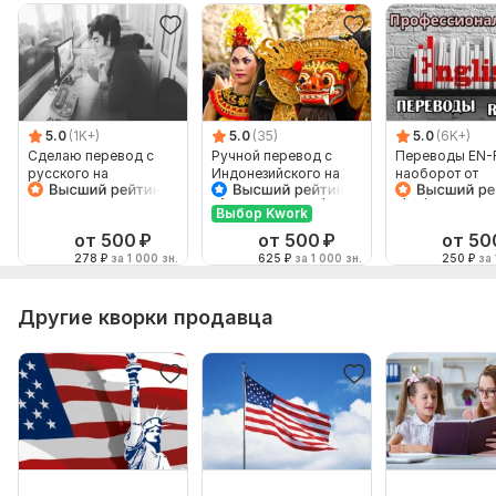
5.0
(1K+)
5.0
(35)
5.0
(6K+)
Сделаю перевод с
Ручной перевод с
Переводы EN-
русского на
Индонезийского на
наоборот от
английский и
Русский и наоборот
профессионал
наоборот
Выбор Kwork
от 500
₽
от 500
₽
от 50
278
₽
за 1 000 зн.
625
₽
за 1 000 зн.
250
₽
за 
Другие кворки продавца