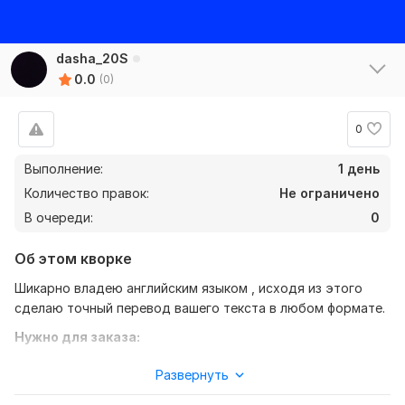
dasha_20S
0.0
(0)
0
Выполнение:
1 день
Количество правок:
Не ограничено
В очереди:
0
Об этом кворке
Шикарно владею английским языком , исходя из этого
сделаю точный перевод вашего текста в любом формате.
Нужно для заказа:
Ожидаю от вас текст, желательно в формате документа,
Развернуть
так же уточнение моей работы - перевод с английского на
русский, либо наоборот