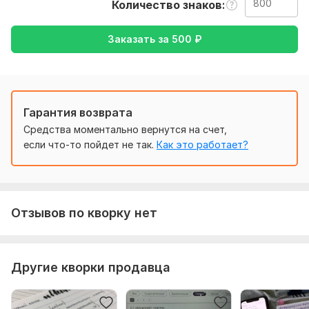
Количество знаков
Нужно для заказа:
Very few conditions, для того чтобы выполнить ваш заказ,
Заказать за
500
₽
мне потребуется от вас текст (желательно в формате
документа), а также желаемый перевод (с русского языка
на английский и наоборот).
Тематика:
Недвижимость,
Семья, дети,
Строительство,
Финансы, банки,
Другое
Гарантия возврата
Средства моментально вернутся на счет,
Язык перевода:
если что-то пойдет не так.
Как это работает?
с Русского на Английский
с Английского на Русский
Объем услуги в кворке:
800 знаков
Отзывов по кворку нет
Другие кворки продавца