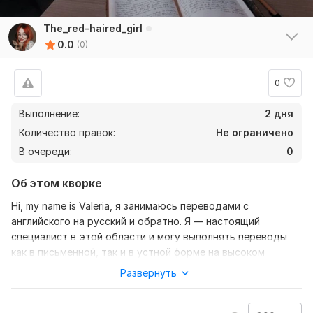
The_red-haired_girl
0.0
(0)
0
Выполнение:
2 дня
Количество правок:
Не ограничено
В очереди:
0
Об этом кворке
Hi, my name is Valeria, я занимаюсь переводами с
английского на русский и обратно. Я — настоящий
специалист в этой области и могу выполнять переводы
как в письменной, так и в устной форме на высоком
уровне. Я с радостью возьмусь за ваш заказ и выполню
Развернуть
его быстро и качественно. Вы можете быть уверены, что я
не возьму с вас больше, чем это необходимо.