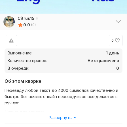
Citrus15
0.0
(0)
0
Выполнение:
1 день
Количество правок:
Не ограничено
В очереди:
0
Об этом кворке
Переведу любой текст до 4000 символов качественно и
быстро без всяких онлайн переводчиков всё делается в
ручную.
Нужно для заказа:
Развернуть
Пришлите текст, который вам необходимо перевести до
4000 символов и большего от вас не требуется... .