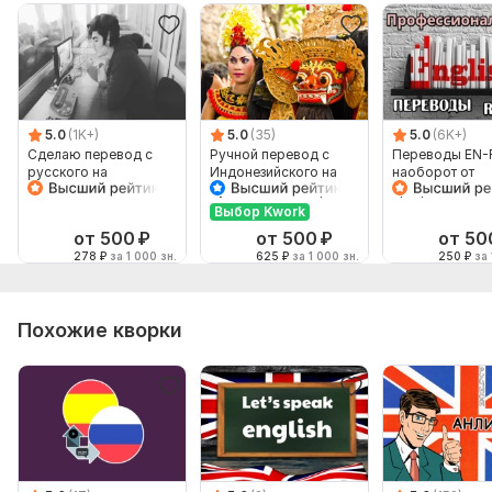
5.0
(1K+)
5.0
(35)
5.0
(6K+)
Сделаю перевод с
Ручной перевод с
Переводы EN-
русского на
Индонезийского на
наоборот от
английский и
Русский и наоборот
профессионал
наоборот
Выбор Kwork
от 500
₽
от 500
₽
от 50
278
₽
за 1 000 зн.
625
₽
за 1 000 зн.
250
₽
за 
Похожие кворки