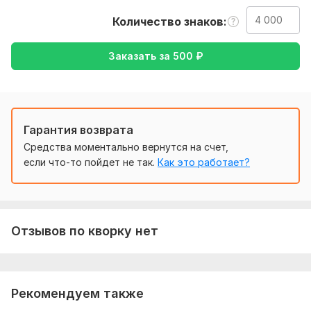
Тематика:
Интернет и технологии,
Культура и искусство,
Количество знаков
Спорт,
Товары и услуги,
Электроника, гаджеты
Заказать за
500
₽
Язык перевода:
с Английского на Русский
Объем услуги в кворке:
4 000 знаков
Гарантия возврата
Средства моментально вернутся на счет,
если что-то пойдет не так.
Как это работает?
Отзывов по кворку нет
Рекомендуем также