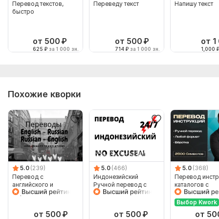
Перевод текстов,
Переведу текст
Напишу текст
быстро
от 500
₽
от 500
₽
от 1
625
₽
за 1 000 зн.
714
₽
за 1 000 зн.
1,000
Похожие кворки
5.0
(239)
5.0
(466)
5.0
(368)
Перевод с
Индонезийский
Перевод инстр
английского и
Ручной перевод с
каталогов с
обратно 4000 знаков
индонезийского на
Английского н
индонезийский
Русский и нао
Выбор Kwork
от 500
₽
от 500
₽
от 50