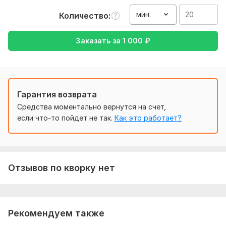
Что бы выполнить ваш заказ мне нужен текст желательно
мин.
Количество
в формате документа или фото, также аудио или видео
записи
Заказать за
1 000
₽
Тематика:
Интернет и технологии,
Медицина и здоровье,
Недвижимость,
Образование и наука,
Работа, карьера
Язык перевода:
с Английского на Русский
Гарантия возврата
с Русского на Английский
Средства моментально вернутся на счет,
Объем услуги в кворке:
20 минут
если что-то пойдет не так.
Как это работает?
Отзывов по кворку нет
Рекомендуем также