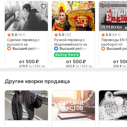
5.0
(1K+)
5.0
(35)
5.0
(6K+)
Сделаю перевод с
Ручной перевод с
Переводы EN-
русского на
Индонезийского на
наоборот от
английский и
Русский и наоборот
профессионал
наоборот
Выбор Kwork
от 500
₽
от 500
₽
от 50
278
₽
за 1 000 зн.
625
₽
за 1 000 зн.
250
₽
за 
Другие кворки продавца