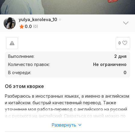
yulya_koroleva_10
0.0
(0)
0
Выполнение:
2 дня
Количество правок:
Не ограничено
В очереди:
0
Об этом кворке
Разбираюсь в иностранных языках, а именно в английском
и китайском. быстрый качественный перевод. Также
уточнение моя работа-перевод с английского на русский
и с русского на английский. Связаться со мной можно по
телеграмму@bananasskksn
Развернуть
Нужно для заказа: