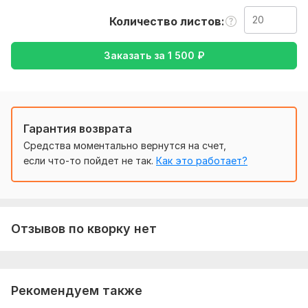
Нужно для заказа:
Количество листов
Ожидаю от вас текст, так же уточнение моей работы,
перевод с русского на английский, так же с английского на
Заказать за
1 500
₽
русский
Тематика:
Отдых и развлечения,
Семья, дети,
Хобби и
увлечения,
Юридическая,
Другое
Язык перевода:
Гарантия возврата
с Русского на Английский
Средства моментально вернутся на счет,
с Английского на Русский
если что-то пойдет не так.
Как это работает?
Объем услуги в кворке:
20 листов
Отзывов по кворку нет
Рекомендуем также