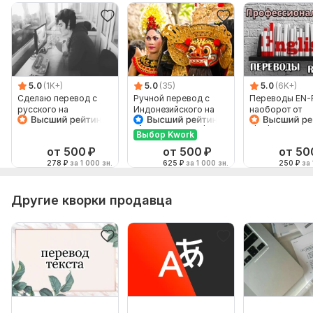
5.0
(1K+)
5.0
(35)
5.0
(6K+)
Сделаю перевод с
Ручной перевод с
Переводы EN-
русского на
Индонезийского на
наоборот от
английский и
Русский и наоборот
профессионал
наоборот
Выбор Kwork
от 500
₽
от 500
₽
от 50
278
₽
за 1 000 зн.
625
₽
за 1 000 зн.
250
₽
за 
Другие кворки продавца