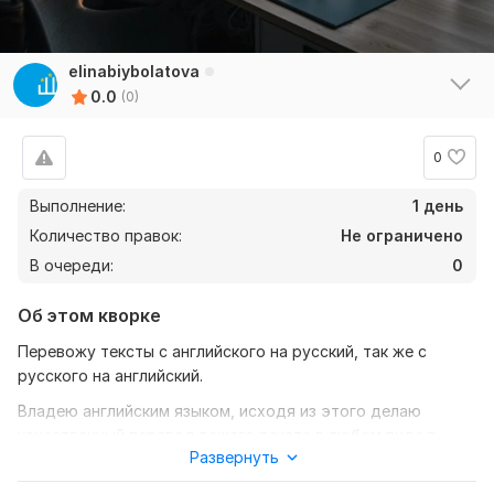
elinabiybolatova
0.0
(0)
0
Выполнение:
1 день
Количество правок:
Не ограничено
В очереди:
0
Об этом кворке
Перевожу тексты с английского на русский, так же с
русского на английский.
Владею английским языком, исходя из этого делаю
качественный перевод вашего текста в любом виде в
Развернуть
текстовом формате. Так же связаться со мной может но
через Телеграмм: @ellnvx