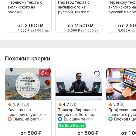
Перевожу тексты с
Перевод текста с
Перевожу текс
английского на
английского на
английского на
русский
русский, так же с
русский и нао
русского на англ
от 2 000
₽
от 2 500
₽
от 2 5
4,000
₽
за 1 000 зн.
5,000
₽
за 1 000 зн.
5,000
₽
за 
Похожие кворки
4.9
(430)
4.7
(31)
5.0
(8)
Качественно
Транскрибирование
Профессионал
переведу с турецкого
видео с любого языка
перевод с рус
и на турецкий
на итальянский
наоборот
Выбор Kwork
от 500
₽
от 500
₽
от 1 