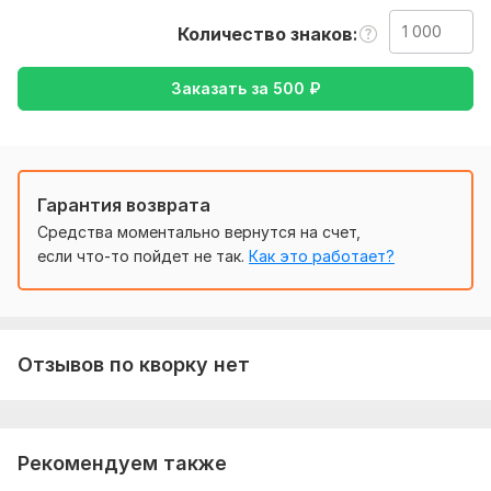
также уточнее моей работы: перевод с английского на
Количество знаков
русский и русский на английский
Тематика:
Другое
Заказать за
500
₽
Язык перевода:
с Английского на Русский
Объем услуги в кворке:
1 000 знаков
Гарантия возврата
Средства моментально вернутся на счет,
если что-то пойдет не так.
Как это работает?
Отзывов по кворку нет
Рекомендуем также