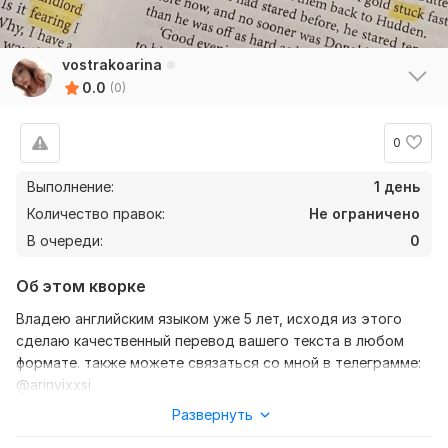
vostrakoarina
0.0
(0)
0
Выполнение:
1 день
Количество правок:
Не ограничено
В очереди:
0
Об этом кворке
Владею английским языком уже 5 лет, исходя из этого
сделаю качественный перевод вашего текста в любом
формате. также можете связаться со мной в телеграмме:
@arinvixxsi
Развернуть
Нужно для заказа:
Ожидаю от вас текст, желательно в формате документа,