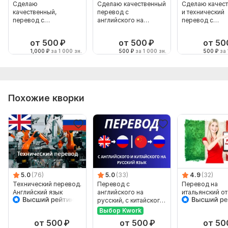
Сделаю
Сделаю качественный
Сделаю качес
качественный,
перевод с
и технический
перевод с
английского на
перевод с
английского на
русский язык
английского на
русский
русский
от 500
₽
от 500
₽
от 50
1,000
₽
за 1 000 зн.
500
₽
за 1 000 зн.
500
₽
за 
Похожие кворки
5.0
(76)
5.0
(33)
4.9
(32)
Технический перевод.
Перевод с
Перевод на
Английский язык
английского на
итальянский от
русский, с китайского
носителя
на русский
Выбор Kwork
от 500
₽
от 500
₽
от 50