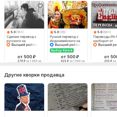
5.0
(1K+)
5.0
(35)
5.0
(6K+)
Сделаю перевод с
Ручной перевод с
Переводы EN-
русского на
Индонезийского на
наоборот от
английский и
Русский и наоборот
профессионал
наоборот
Выбор Kwork
от 500
₽
от 500
₽
от 50
278
₽
за 1 000 зн.
625
₽
за 1 000 зн.
250
₽
за 
Другие кворки продавца