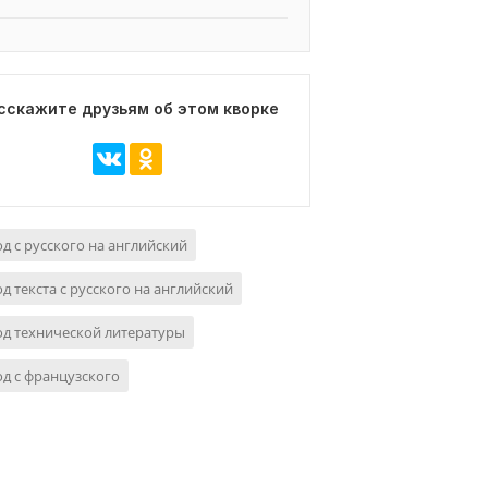
сскажите друзьям об этом кворке
д с русского на английский
д текста с русского на английский
д технической литературы
д с французского