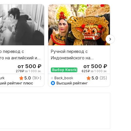
 перевод с
Ручной перевод с
Перев
го на английский и
Индонезийского на
наобо
рот
Русский и наоборот
профе
от 500
₽
от 500
₽
Выбор Kwork
278
₽
за 1 000 зн.
625
₽
за 1 000 зн.
5.0
(1K+)
5.0
(35)
urk
Back_book
DroBit