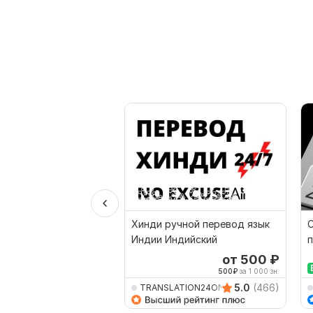
Хинди ручной перевод язык
Индии Индийский
п
а
от 500
₽
500
₽
за 1 000 зн.
5.0
(466)
TRANSLATION24ON7