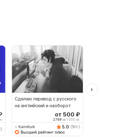
Сделаю перевод с русского
Профессиональный 
на английский и наоборот
статей с английского
русский и наоборот
₽
от 500
₽
о
н.
278
₽
за 1 000 зн.
200
5.0
(1K+)
Kamilturk
savanna2013
3)