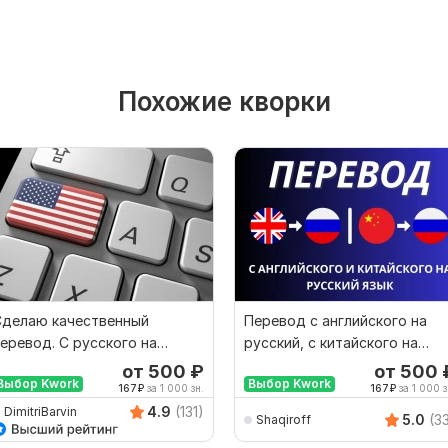
Похожие кворки
Сделаю качественный
Перевод с английского на
еревод. С русского на
русский, с китайского на
нглийский и наоборот
русский
от 500
₽
от 500
Выбор Kwork
Выбор Kwork
167
₽
за 1 000 зн.
167
₽
за 1 000 з
4.9
(131)
DimitriBarvin
5.0
(3
Shaqiroff