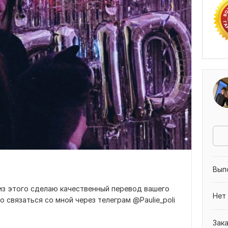
Вып
из этого сделаю качественный перевод вашего
Нет
 связаться со мной через телеграм @Paulie_poli
Зак