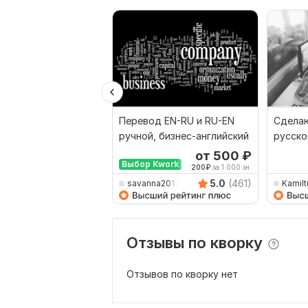
Перевод EN-RU и RU-EN
Сделаю
ручной, бизнес-английский
русско
наобо
от 500
₽
Выбор Kwork
200
₽
за 1 000 зн.
5.0
(461)
savanna2013
Kamilt
Отзывы по кворку
Отзывов по кворку нет