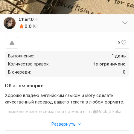
Chert0
0.0
(0)
0
Выполнение:
1 день
Количество правок:
Не ограничено
В очереди:
0
Об этом кворке
Хорошо владею английским языком и могу сделать
качественный перевод вашего текста в любом формате.
Также вы можете связаться со мной в тг: @Rock_Gikaka
Нужно для заказа:
Развернуть
Ожидаю от вас текст, желательно в формате документа и