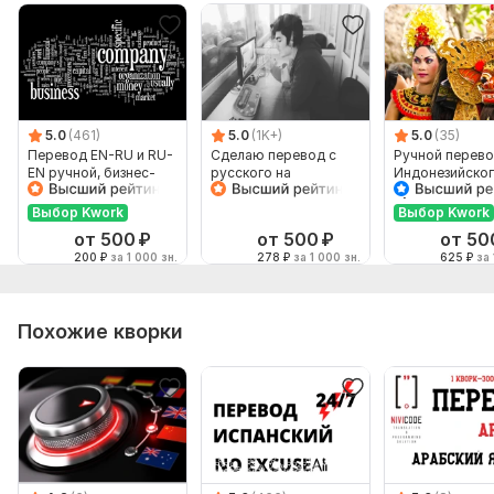
5.0
(461)
5.0
(1K+)
5.0
(35)
Перевод EN-RU и RU-
Сделаю перевод с
Ручной перево
EN ручной, бизнес-
русского на
Индонезийског
английский
английский и
Русский и нао
наоборот
Выбор Kwork
Выбор Kwork
от 500
₽
от 500
₽
от 50
200
₽
за 1 000 зн.
278
₽
за 1 000 зн.
625
₽
за 
Похожие кворки