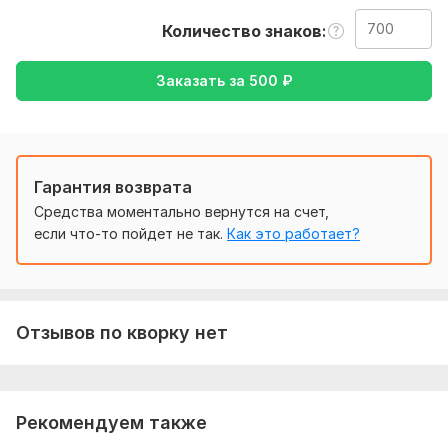
уточнение моей работы-перевод с английского на русский
или же с русского на английский.
Количество знаков
Тематика:
Культура и искусство,
Образование и наука,
Заказать за
500
₽
Отдых и развлечения,
Туризм и путешествия,
Хобби и
увлечения
Язык перевода:
с Английского на Русский
Гарантия возврата
с Русского на Английский
Средства моментально вернутся на счет,
Объем услуги в кворке:
700 знаков
если что-то пойдет не так.
Как это работает?
Отзывов по кворку нет
Рекомендуем также