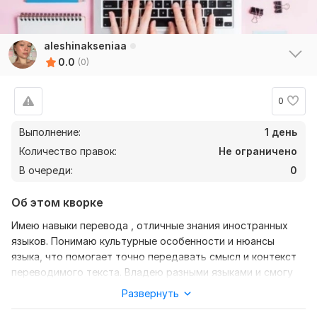
aleshinakseniaa
0.0
(0)
0
Выполнение:
1 день
Количество правок:
Не ограничено
В очереди:
0
Об этом кворке
Имею навыки перевода , отличные знания иностранных
языков. Понимаю культурные особенности и нюансы
языка, что помогает точно передавать смысл и контекст
переводимого текста. Владею разными языками и смогу
сделать для вас качественный перевод текста, эссе,
Развернуть
доклада. Также связаться со мной возможно в телеграмм