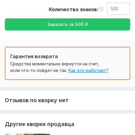
@kksyks
Количество знаков
Нужно для заказа:
Ожидаю ваш текст, в любом формате, также прошу
Заказать за
500
₽
уточнить с какого на какой будет осуществление
перевода
Тематика:
Красота и мода,
Кулинария,
Медицина и
здоровье,
Образование и наука,
Работа, карьера
Гарантия возврата
Язык перевода:
Средства моментально вернутся на счет,
с Русского на Английский
если что-то пойдет не так.
Как это работает?
с Английского на Русский
Объем услуги в кворке:
500 знаков
Отзывов по кворку нет
Другие кворки продавца