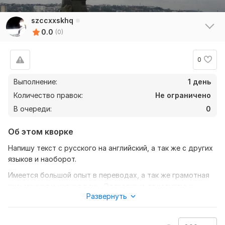
szccxxskhq
0.0
(0)
0
Выполнение:
1 день
Количество правок:
Не ограничено
В очереди:
0
Об этом кворке
Напишу текст с русского на английский, а так же с других
языков и наоборот.
Имеется большой опыт в переводах, а так же грамотная
письменная и устная речь. Оперативно приступлю к
Развернуть
работе, всегда на связи с вами для вашего удобства и
комфорта.
Соответствие качества и цены.