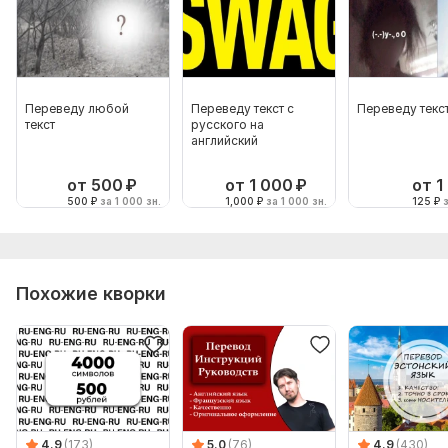
Переведу любой
Переведу текст с
Переведу текс
текст
русского на
английский
от 500
₽
от 1 000
₽
от 1
500
₽
за 1 000 зн.
1,000
₽
за 1 000 зн.
125
₽
з
Похожие кворки
4.9
(173)
5.0
(76)
4.9
(430)