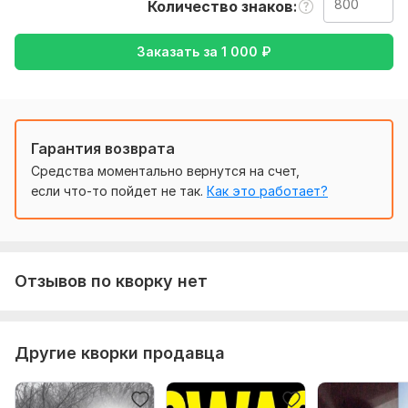
Количество знаков
Нужно для заказа:
Заказать за
1 000
₽
Чтобы выполнить ваш заказ, мне потребуется от вас
текст ( желательно в формате документа ), а так же
желаемый перевод ( с русского на английский или
наоборот )
Тематика:
Красота и мода,
Кулинария,
Медицина и
Гарантия возврата
здоровье,
Семья, дети,
Другое
Средства моментально вернутся на счет,
если что-то пойдет не так.
Как это работает?
Язык перевода:
с Русского на Английский
с Английского на Русский
Объем услуги в кворке:
800 знаков
Отзывов по кворку нет
Другие кворки продавца