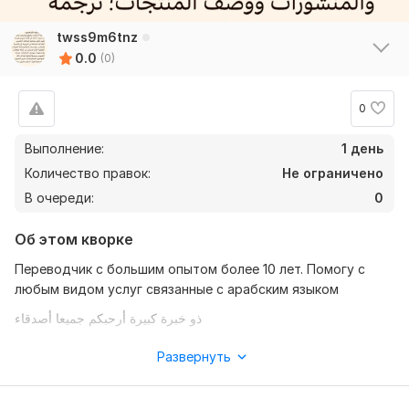
twss9m6tnz
0.0
(0)
0
Выполнение:
1 день
Количество правок:
Не ограничено
В очереди:
0
Об этом кворке
Переводчик с большим опытом более 10 лет. Помогу с
любым видом услуг связанные с арабским языком
ذو خبرة كبيرة أرحبكم جميعا أصدقاء
Нужно для заказа:
Развернуть
Любые услуги связанные с переводом, созданием,
проверки текстов. А так же обучение Арабскому и