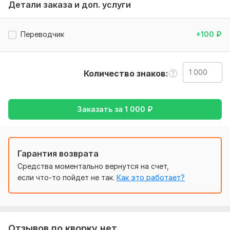
грамматике .
Детали заказа и доп. услуги
Тематика:
Образование и наука,
Семья, дети,
Товары и
услуги,
Туризм и путешествия,
Юридическая
Переводчик
+100
₽
Язык перевода:
с Русского на Арабский
Количество знаков
с Арабского на Русский
Объем услуги в кворке:
1 000 знаков
Заказать за
1 000
₽
Гарантия возврата
Средства моментально вернутся на счет,
если что-то пойдет не так.
Как это работает?
Отзывов по кворку нет