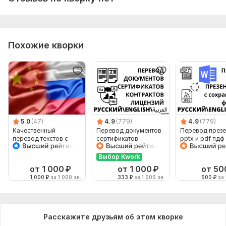
Похожие кворки
5.0
(47)
4.9
(779)
4.9
(779)
Качественный
Перевод документов
Перевод презе
перевод текстов с
сертификатов
pptx и pdf пдф
китайского и на
лицензий контрактов
с сохранением
китайский
апостилей document
формата
Выбор Kwork
от 1 000
₽
от 1 000
₽
от 50
1,000
₽
за 1 000 зн.
333
₽
за 1 000 зн.
500
₽
за 
Расскажите друзьям об этом кворке