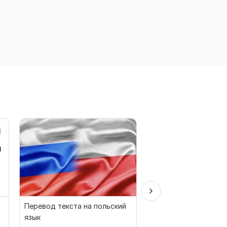
Перевод текста на польский
Переведу и отредак
язык
деловое письмо, от 