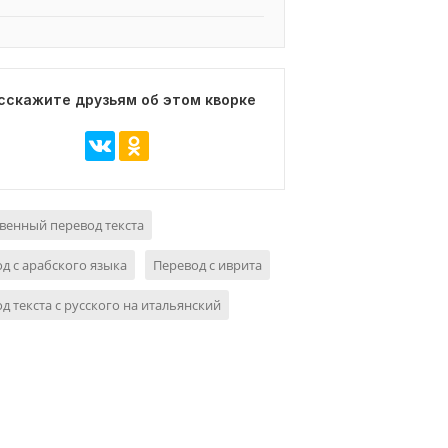
сскажите друзьям об этом кворке
венный перевод текста
д с арабского языка
Перевод с иврита
д текста с русского на итальянский