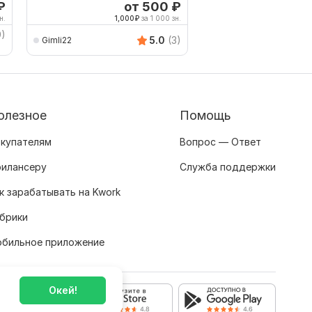
₽
от 500
₽
от 
н.
1,000
₽
за 1 000 зн.
1,250
9)
Creantica
5.0
(3)
Gimli22
олезное
Помощь
купателям
Вопрос — Ответ
илансеру
Служба поддержки
к зарабатывать на Kwork
брики
бильное приложение
Окей!