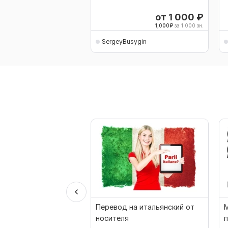
от 1 000
₽
1,000
₽
за 1 000 зн.
SergeyBusygin
Перевод на итальянский от
носителя