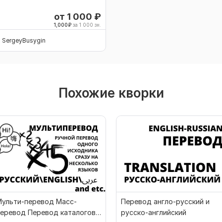
от 1 000
₽
1,000
₽
за 1 000 зн.
SergeyBusygin
Похожие кворки
Мульти-перевод Масс-
Перевод англо-русский и
перевод Перевод каталогов
русско-английский