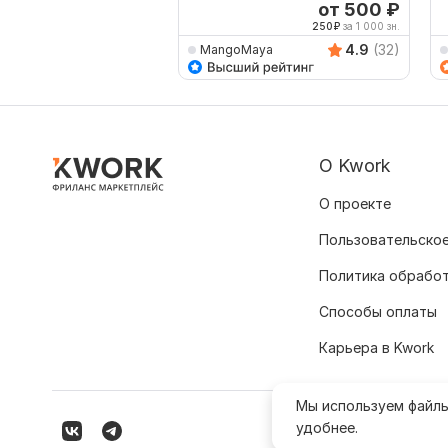
в
от 500
₽
250
₽
за 1 000 зн.
4.9
(32)
MangoMaya
О Kwork
О проекте
Пользовательское
Политика обрабо
Способы оплаты
Карьера в Kwork
Мы используем файл
удобнее.