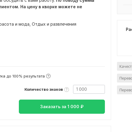
ов обсудить с вами работу.
По поводу суммы
лиентом. На цену в кворке можете не
расота и мода,
Отдых и развлечения
Ра
в
Качест
ка до 100% результата
Перево
Количество знаков
Перево
Заказать за
1 000
₽