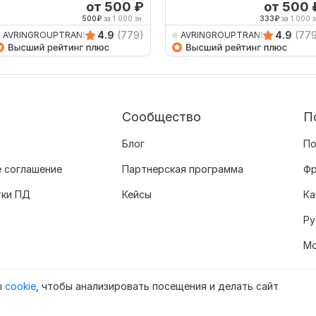
еб-сайтов
от 500
₽
от 500
500
₽
за 1 000 зн.
333
₽
за 1 000 з
4.9
(779)
4.9
(77
AVRINGROUPTRANSLATIO
AVRINGROUPTRANSLATIO
Сообщество
П
Блог
По
 соглашение
Партнерская программа
Фр
тки ПД
Кейсы
Ка
Ру
Мо
ы
cookie
, чтобы анализировать посещения и делать сайт