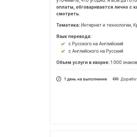
уточняйте, что угодно. Я всегда гот
оплаты, обговаривается лично с к
смотреть.
Тематика:
Интернет и технологии,
К
Язык перевода:
с Русского на Английский
с Английского на Русский
Объем услуги в кворке:
1 000 знако
1 день на выполнение
Доработ