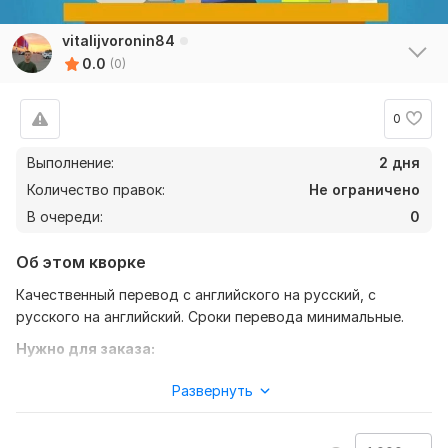
vitalijvoronin84
0.0
(0)
0
Выполнение:
2 дня
Количество правок:
Не ограничено
В очереди:
0
Об этом кворке
Качественный перевод с английского на русский, с
русского на английский. Сроки перевода минимальные.
Нужно для заказа:
Перевод текстов на русский язык и не только, перевод по
Развернуть
фото, аудио перевод, в кратчайшие строки выполнения
Тематика:
Авто и мото,
Отдых и развлечения,
Спорт,