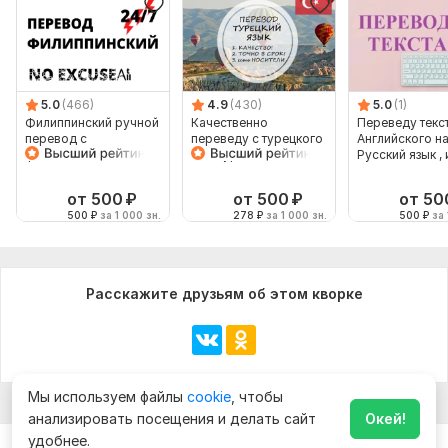
5.0
(466)
4.9
(430)
5.0
(1)
Филиппинский ручной
Качественно
Переведу текст
перевод с
переведу с турецкого
Английского н
филиппинского на
и на турецкий
Русский язык , 
филиппинский
наоборот
от 500
₽
от 500
₽
от 50
500
₽
за 1 000 зн.
278
₽
за 1 000 зн.
500
₽
за 
Расскажите друзьям об этом кворке
Мы используем файлы
cookie
, чтобы
анализировать посещения и делать сайт
Окей!
удобнее.