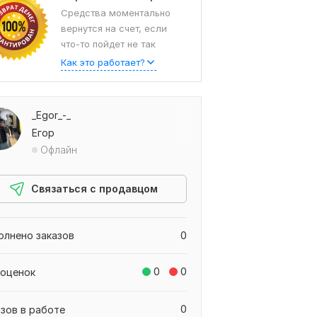
Средства моментально
вернутся на счет, если
что-то пойдет не так
Как это работает?
_Egor_-_
Егор
Офлайн
Связаться с продавцом
олнено заказов
0
0
0
 оценок
0
азов в работе