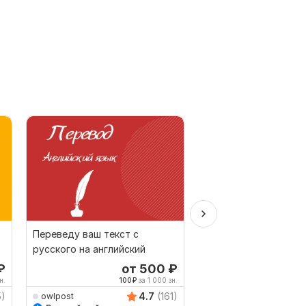
Переведу ваш текст с
Выполняю любые пе
русского на английский
на испанский язык
₽
от 500
₽
о
н.
100
₽
за 1 000 зн.
179
5)
4.7
(161)
owlpost
ElenaOstrov