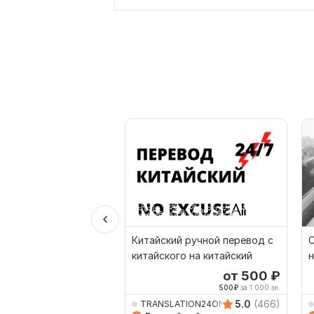
Китайский ручной перевод с
С
китайского на китайский
н
от 500
₽
500
₽
за 1 000 зн.
5.0
(466)
TRANSLATION24ON7