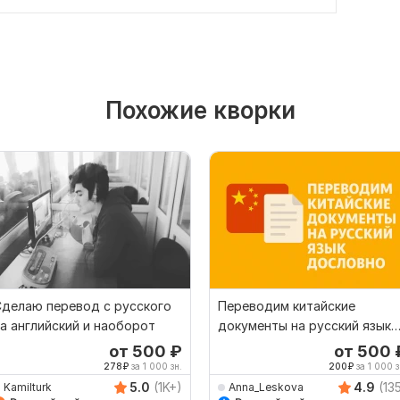
Похожие кворки
делаю перевод с русского
Переводим китайские
а английский и наоборот
документы на русский язык
дословно
от 500
₽
от 500
278
₽
за 1 000 зн.
200
₽
за 1 000 з
5.0
(1K+)
4.9
(13
Kamilturk
Anna_Leskova