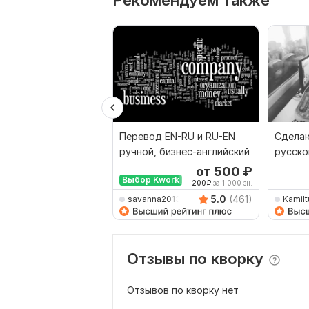
Рекомендуем также
Перевод EN-RU и RU-EN
Сделаю
ручной, бизнес-английский
русско
наобо
от 500
₽
Выбор Kwork
200
₽
за 1 000 зн.
5.0
(461)
savanna2013
Kamilt
Отзывы по кворку
Отзывов по кворку нет