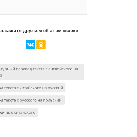
сскажите друзьям об этом кворке
турный перевод текста с английского на
й
д текста с китайского на русский
д текста с русского на польский.
дчик с китайского