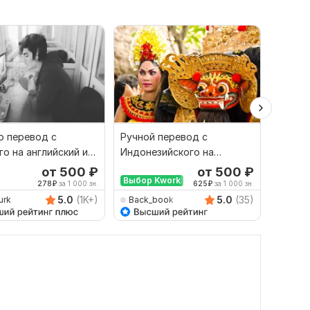
 перевод с
Ручной перевод с
Финан
го на английский и
Индонезийского на
перево
рот
Русский и наоборот
русски
от 500
₽
от 500
₽
Выбор Kwork
278
₽
за 1 000 зн.
625
₽
за 1 000 зн.
5.0
(1K+)
5.0
(35)
urk
Back_book
savan