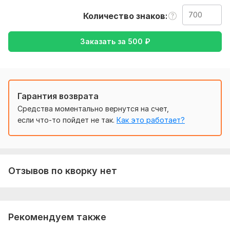
на русский
Количество знаков
Тематика:
Авто и мото,
Интернет и технологии,
Кулинария,
Культура и искусство,
Медицина и здоровье
Заказать за
500
₽
Язык перевода:
с Английского на Русский
с Русского на Английский
Гарантия возврата
Объем услуги в кворке:
700 знаков
Средства моментально вернутся на счет,
если что-то пойдет не так.
Как это работает?
Отзывов по кворку нет
Рекомендуем также