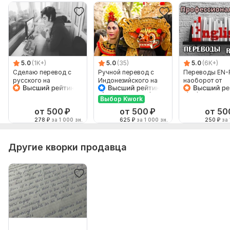
5.0
(1K+)
5.0
(35)
5.0
(6K+)
Сделаю перевод с
Ручной перевод с
Переводы EN-
русского на
Индонезийского на
наоборот от
английский и
Русский и наоборот
профессионал
наоборот
Выбор Kwork
от 500
₽
от 500
₽
от 50
278
₽
за 1 000 зн.
625
₽
за 1 000 зн.
250
₽
за 
Другие кворки продавца