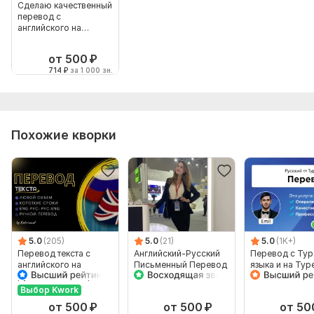
Сделаю качественный
перевод с
английского на
русский
от 500
₽
714
₽
за 1 000 зн.
Похожие кворки
5.0
(205)
5.0
(21)
5.0
(1K+)
Перевод текста с
Английский-Русский
Перевод с Тур
английского на
Письменный Перевод
языка и на Тур
русский и наоборот
от
язык от носите
Профессионального
языка
Выбор Kwork
Переводчика
от 500
₽
от 500
₽
от 50