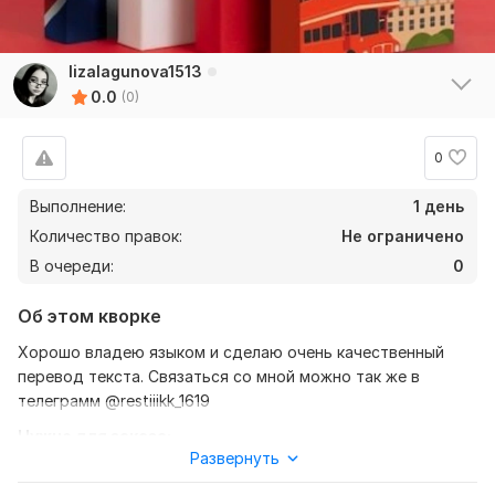
lizalagunova1513
0.0
(0)
0
Выполнение:
1 день
Количество правок:
Не ограничено
В очереди:
0
Об этом кворке
Хорошо владею языком и сделаю очень качественный
перевод текста. Связаться со мной можно так же в
телеграмм @restiiikk_1619
Нужно для заказа:
Развернуть
Ожидаю от вас текст, а так же уточнение моей работы —
перевод с русского на английский, либо же с английского