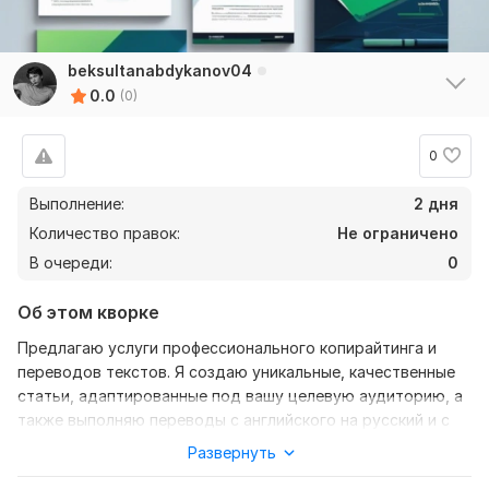
beksultanabdykanov04
0.0
(0)
0
Выполнение:
2 дня
Количество правок:
Не ограничено
В очереди:
0
Об этом кворке
Предлагаю услуги профессионального копирайтинга и
переводов текстов. Я создаю уникальные, качественные
статьи, адаптированные под вашу целевую аудиторию, а
также выполняю переводы с английского на русский и с
русского на английский.
Развернуть
Почему выбирают меня: