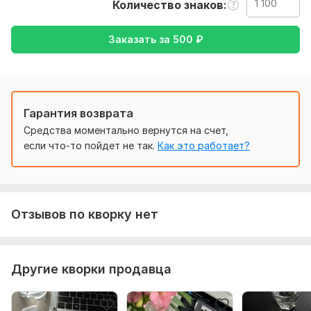
Количество знаков
Тематика:
Недвижимость,
Отдых и развлечения,
Семья,
дети,
Электроника, гаджеты,
Другое
Заказать за
500
₽
Язык перевода:
с Русского на Французский
с Французского на Русский
Гарантия возврата
Объем услуги в кворке:
1 100 знаков
Средства моментально вернутся на счет,
если что-то пойдет не так.
Как это работает?
Отзывов по кворку нет
Другие кворки продавца