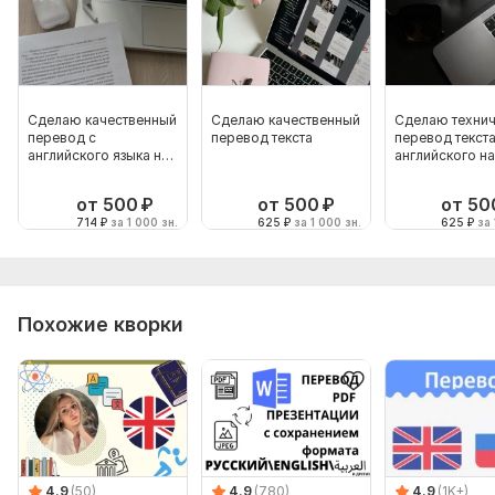
Сделаю качественный
Сделаю качественный
Сделаю технич
перевод с
перевод текста
перевод текста
английского языка на
английского на
русский
русский
от 500
₽
от 500
₽
от 50
714
₽
за 1 000 зн.
625
₽
за 1 000 зн.
625
₽
за 
Похожие кворки
4.9
(50)
4.9
(780)
4.9
(1K+)