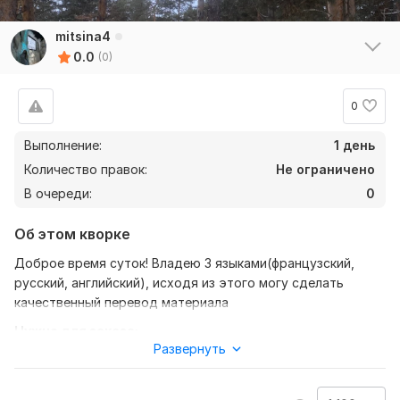
mitsina4
0.0
(0)
0
Выполнение:
1 день
Количество правок:
Не ограничено
В очереди:
0
Об этом кворке
Доброе время суток! Владею 3 языками(французский,
русский, английский), исходя из этого могу сделать
качественный перевод материала
Нужно для заказа:
Развернуть
Покупателю требуется скинуть мне текст, желательно в
формате документа. Так же если, что-то интересует
могут задать вопрос